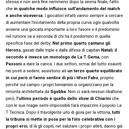
stessa e non avrà fine nemmeno dopo la sirena finale, fatto
che
in qualche modo influisce sull’andamento del match
e anche viceversa
. I giocatori infatti vanno sempre a cercare
di aumentare l’incitamento della propria curva ogni qualvolta
avviene una giocata importante a loro favore e il predominio
nel rumore va a seconda di chi ha il predomino in quella
specifica fase del derby.
Nel primo quarto cantano gli
Herons
, gasati dalle triple e dalla difesa di capitan
Natali
;
il
secondo è invece un monologo de La T Gema
, con
Passoni
a dare la carica. I due settori, ormai del tutto esauriti
nei posti a sedere, assistono ad
un terzo quarto equilibrato
in cui però si fanno sentire di più i tifosi Fabo
, proprio
perché sul campo i propri beniamini si organizzano per la
rimonta architettata da
Sgobba
. Non ci sarà nessun ribaltone
però,
l’ultimo periodo è quello dello show di Chiarini
che
con le sue magie semi-impossibili farà impazzire il popolo La
T Tecnica. Dopo il travolgente urlo di gioia per la vittoria,
tutti
la tribuna si mette in posa per la foto celebrativa con i
propri eroi
, di là gli ospiti, nel salutare i propri atleti, danno già