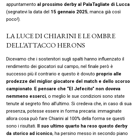
appuntamento
al prossimo derby al PalaTagliate di Lucca
(segnatevi la data del
15 gennaio 2025
, manca già così
poco!).
LA LUCE DI CHIARINI E LE OMBRE
DELL’ATTACCO HERONS
Dicevamo che i sostenitori sugli spalti hanno influenzato il
rendimento dei giocatori sul campo, nel finale però è
successo più il contrario e questo è dovuto
proprio alle
prodezze del miglior giocatore del match e dello scorso
campionato
.
E pensare che “El Jefecito” non doveva
nemmeno esserci
, o meglio le sue condizioni sono state
tenute al segreto fino all’ultimo. Si credeva che, in caso di sua
presenza, potesse essere in forma precaria: immaginate
allora cosa può fare Chiarini al 100% della forma se questi
sono i risultati.
Il suo ultimo quarto ha reso questo derby
da storico ad iconico
, ha persino messo in secondo piano