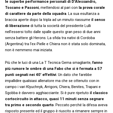
le superbe performance personali di D’Alessandro,
Toscano e Passoni
, mettendosi al pari con
la prova corale
di carattere da parte della squadra
. La sua esultanza a
braccia aperte dopo la tripla ad un minuto riassume
il senso
di liberazione
di tutta la società del presidente Lulli
nell’essersi tolto dalle spalle questo gran peso di due anni
senza battere gli Herons. La sfida tra nativi di Cordoba
(Argentina) tra l’ex-Pielle e Chiera non è stata solo dominata,
non è nemmeno mai iniziata.
Più che le luci di una La T Tecnica Gema smagliante,
fanno
più rumore le ombre di una Fabo che si è fermata a 57
punti segnati nei 40’ effettivi
. Un dato che farebbe
impallidire qualsiasi allenatore ma che se ottenuto con in
campo i vari Klyuchnyk, Arrigoni, Chiera, Benites, Trapani e
Sgobba è davvero agghiacciante. Si è pure ripetuto
il classico
cortocircuito in attacco, quasi 11 minuti senza segnare
tra primo e secondo quarto
. Peccato perché la difesa aveva
risposto presente ed il gruppo è riuscito a rimanere sempre in