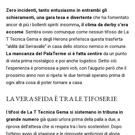
Zero incidenti, tanto entusiasmo in entrambi gli
schieramenti, una gara tesa e divertente
che ha fomentato
ancor di più i bollenti spiriti: insomma
, il clima da derby c’era
eccome
. Sembra ovvio comunque come nessun tifoso de La
T Tecnica Gema e degli Herons preferisca questa trasferta
“aldilà dal Serravalle” in casa dello storico nemico in comune.
La mancanza del PalaTerme si è fatta sentire
da un punto
di vista prima nostalgico e poi anche logistico. Detto ciò
l’esperienza è promossa a pieni voti, con l’augurio però che il
prossimo anno non si ripeta: le due termali sperano prima di
ogni altra cosa di poter tornare a casa.
LA VERA SFIDA È TRA LE TIFOSERIE
I tifosi de La T Tecnica Gema si sistemano in tribuna in
grande numero
già quasi un’ora prima della palla a due, a
riprova dell’attesa che si respira tra i loro sostenitori. Dopo
l’ottimo avvio di stagione e le rinnovate ambizioni di gloria