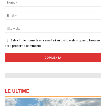
No
Ema
Sit
we
Salva il mio nome, la mia email e il mio sito web in questo browser
per il prossimo commento.
LE ULTIME