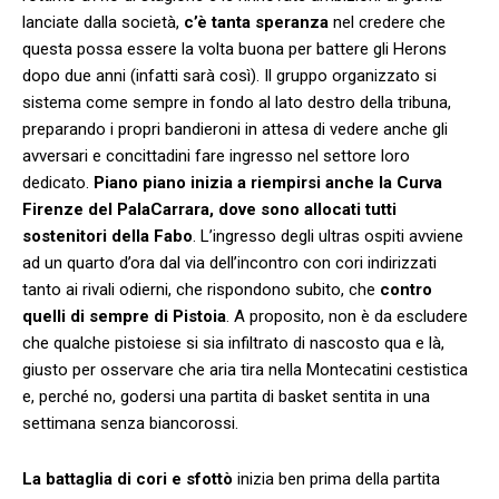
lanciate dalla società,
c’è tanta speranza
nel credere che
questa possa essere la volta buona per battere gli Herons
dopo due anni (infatti sarà così). Il gruppo organizzato si
sistema come sempre in fondo al lato destro della tribuna,
preparando i propri bandieroni in attesa di vedere anche gli
avversari e concittadini fare ingresso nel settore loro
dedicato.
Piano piano inizia a riempirsi anche la Curva
Firenze del PalaCarrara, dove sono allocati tutti
sostenitori della Fabo
. L’ingresso degli ultras ospiti avviene
ad un quarto d’ora dal via dell’incontro con cori indirizzati
tanto ai rivali odierni, che rispondono subito, che
contro
quelli di sempre di Pistoia
. A proposito, non è da escludere
che qualche pistoiese si sia infiltrato di nascosto qua e là,
giusto per osservare che aria tira nella Montecatini cestistica
e, perché no, godersi una partita di basket sentita in una
settimana senza biancorossi.
La battaglia di cori e sfottò
inizia ben prima della partita