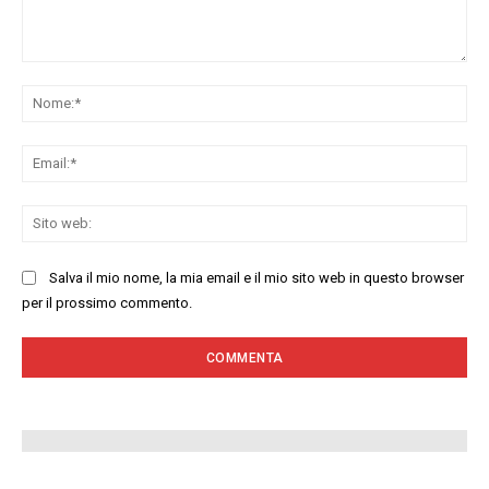
Commenta:
No
Ema
Sit
we
Salva il mio nome, la mia email e il mio sito web in questo browser
per il prossimo commento.