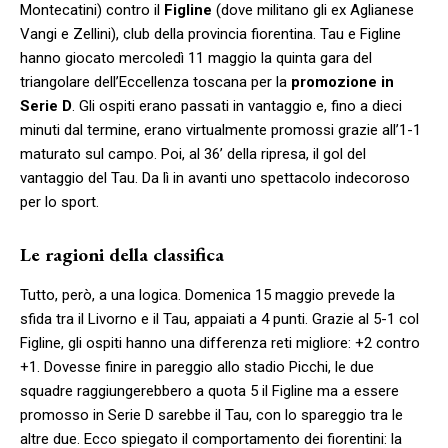
Montecatini) contro il
Figline
(dove militano gli ex Aglianese
Vangi e Zellini), club della provincia fiorentina. Tau e Figline
hanno giocato mercoledì 11 maggio la quinta gara del
triangolare dell’Eccellenza toscana per la
promozione in
Serie D
. Gli ospiti erano passati in vantaggio e, fino a dieci
minuti dal termine, erano virtualmente promossi grazie all’1-1
maturato sul campo. Poi, al 36’ della ripresa, il gol del
vantaggio del Tau. Da lì in avanti uno spettacolo indecoroso
per lo sport.
Le ragioni della classifica
Tutto, però, a una logica. Domenica 15 maggio prevede la
sfida tra il Livorno e il Tau, appaiati a 4 punti. Grazie al 5-1 col
Figline, gli ospiti hanno una differenza reti migliore: +2 contro
+1. Dovesse finire in pareggio allo stadio Picchi, le due
squadre raggiungerebbero a quota 5 il Figline ma a essere
promosso in Serie D sarebbe il Tau, con lo spareggio tra le
altre due. Ecco spiegato il comportamento dei fiorentini: la