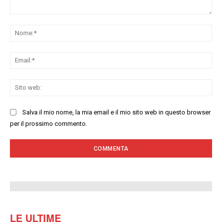
Commenta:
No
Ema
Sit
we
Salva il mio nome, la mia email e il mio sito web in questo browser
per il prossimo commento.
LE ULTIME