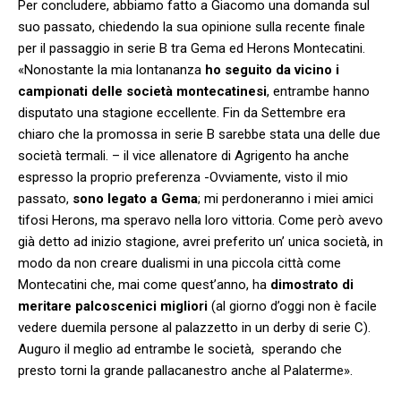
Per concludere, abbiamo fatto a Giacomo una domanda sul
suo passato, chiedendo la sua opinione sulla recente finale
per il passaggio in serie B tra Gema ed Herons Montecatini.
«Nonostante la mia lontananza
ho seguito da vicino i
campionati delle società montecatinesi
, entrambe hanno
disputato una stagione eccellente. Fin da Settembre era
chiaro che la promossa in serie B sarebbe stata una delle due
società termali. – il vice allenatore di Agrigento ha anche
espresso la proprio preferenza -Ovviamente, visto il mio
passato,
sono legato a Gema
; mi perdoneranno i miei amici
tifosi Herons, ma speravo nella loro vittoria. Come però avevo
già detto ad inizio stagione, avrei preferito un’ unica società, in
modo da non creare dualismi in una piccola città come
Montecatini che, mai come quest’anno, ha
dimostrato di
meritare palcoscenici migliori
(al giorno d’oggi non è facile
vedere duemila persone al palazzetto in un derby di serie C).
Auguro il meglio ad entrambe le società, sperando che
presto torni la grande pallacanestro anche al Palaterme».