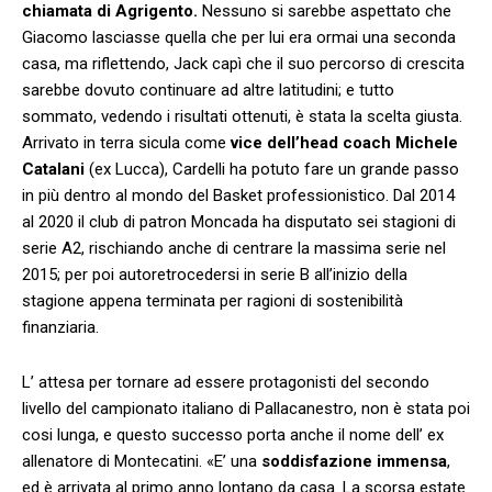
chiamata di Agrigento.
Nessuno si sarebbe aspettato che
Giacomo lasciasse quella che per lui era ormai una seconda
casa, ma riflettendo, Jack capì che il suo percorso di crescita
sarebbe dovuto continuare ad altre latitudini; e tutto
sommato, vedendo i risultati ottenuti, è stata la scelta giusta.
Arrivato in terra sicula come
vice dell’head coach Michele
Catalani
(ex Lucca), Cardelli ha potuto fare un grande passo
in più dentro al mondo del Basket professionistico. Dal 2014
al 2020 il club di patron Moncada ha disputato sei stagioni di
serie A2, rischiando anche di centrare la massima serie nel
2015; per poi autoretrocedersi in serie B all’inizio della
stagione appena terminata per ragioni di sostenibilità
finanziaria.
L’ attesa per tornare ad essere protagonisti del secondo
livello del campionato italiano di Pallacanestro, non è stata poi
cosi lunga, e questo successo porta anche il nome dell’ ex
allenatore di Montecatini. «E’ una
soddisfazione immensa
,
ed è arrivata al primo anno lontano da casa. La scorsa estate