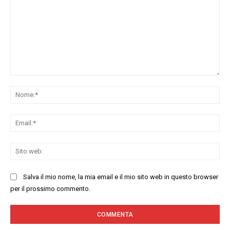
Commenta:
No
Ema
Sit
we
Salva il mio nome, la mia email e il mio sito web in questo browser
per il prossimo commento.