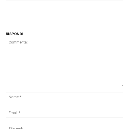
RISPONDI
Commenta:
No
Ema
Sit