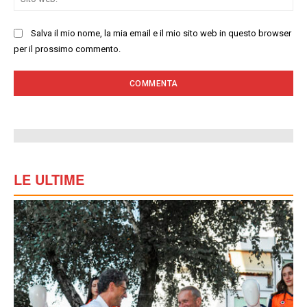
we
Salva il mio nome, la mia email e il mio sito web in questo browser
per il prossimo commento.
LE ULTIME