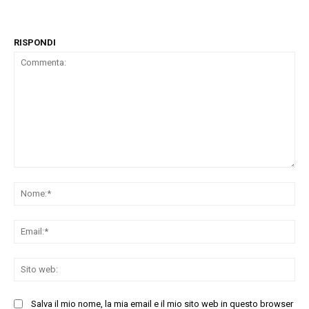
RISPONDI
Commenta:
No
Ema
Sit
we
Salva il mio nome, la mia email e il mio sito web in questo browser