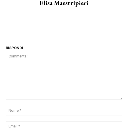
Elisa Maestripieri
RISPONDI
Commenta:
No
Ema