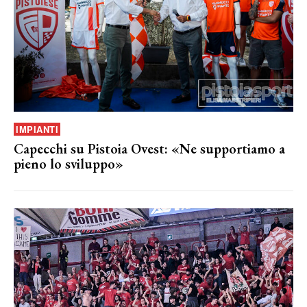
IMPIANTI
Capecchi su Pistoia Ovest: «Ne supportiamo a
pieno lo sviluppo»