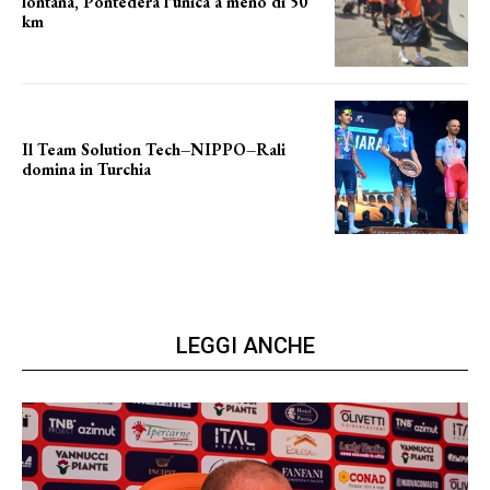
lontana, Pontedera l’unica a meno di 50
km
le distanze da percorrere
Il Team Solution Tech–NIPPO–Rali
domina in Turchia
ottimi risultati
LEGGI ANCHE