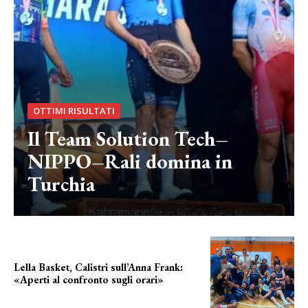
OTTIMI RISULTATI
Il Team Solution Tech–
NIPPO–Rali domina in
Turchia
Lella Basket, Calistri sull’Anna Frank:
«Aperti al confronto sugli orari»
l'incognita impianti