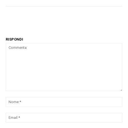
RISPONDI
Commenta:
No
Ema