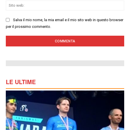
Sit
we
Salva il mio nome, la mia email e il mio sito web in questo browser
per il prossimo commento.
LE ULTIME