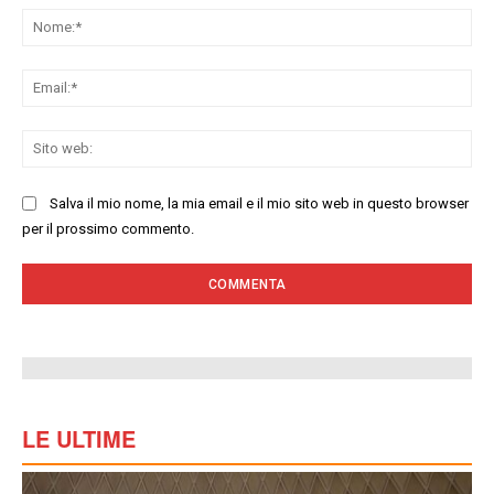
No
Ema
Sit
we
Salva il mio nome, la mia email e il mio sito web in questo browser
per il prossimo commento.
LE ULTIME