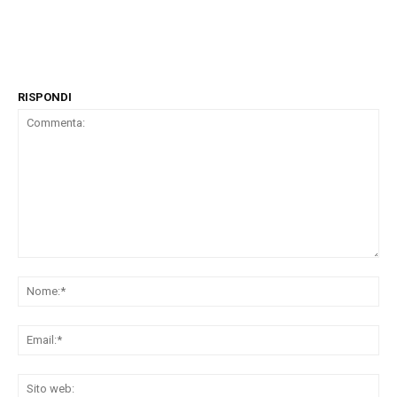
RISPONDI
Commenta:
No
Ema
Sit