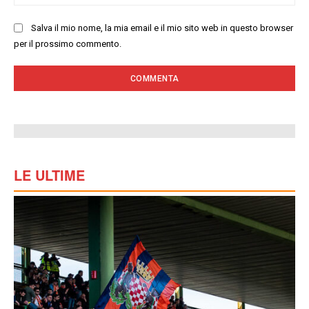
we
Salva il mio nome, la mia email e il mio sito web in questo browser
per il prossimo commento.
LE ULTIME