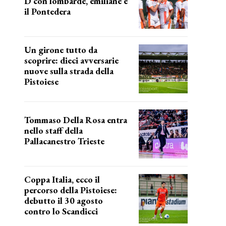
D con lombarde, emiliane e
il Pontedera
ancora il girone d
Un girone tutto da
scoprire: dieci avversarie
nuove sulla strada della
Pistoiese
tra conferme e novità
Tommaso Della Rosa entra
nello staff della
Pallacanestro Trieste
NUOVA AVVENTURA
Coppa Italia, ecco il
percorso della Pistoiese:
debutto il 30 agosto
contro lo Scandicci
prima gara ufficiale