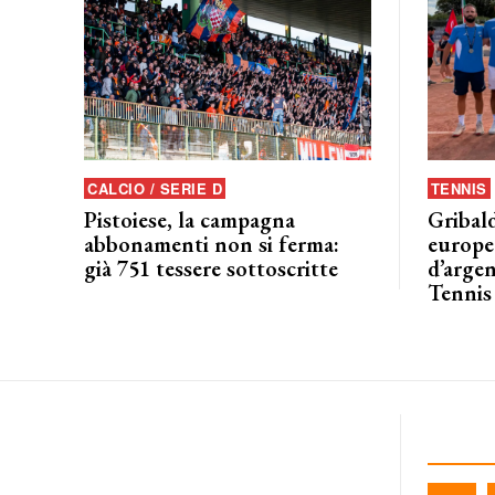
CALCIO / SERIE D
TENNIS
Pistoiese, la campagna
Gribald
abbonamenti non si ferma:
europeo
già 751 tessere sottoscritte
d’argen
Tennis