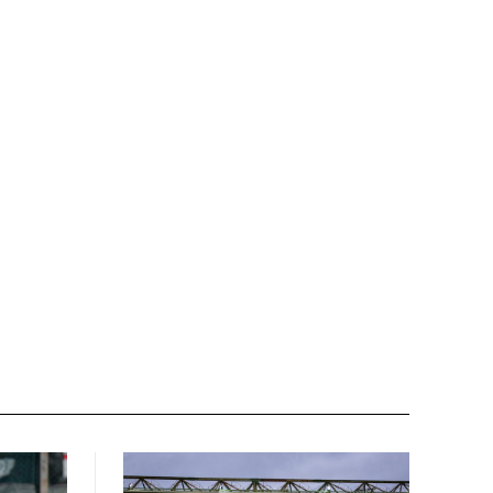
Nome:*
Email:*
Sito
web: