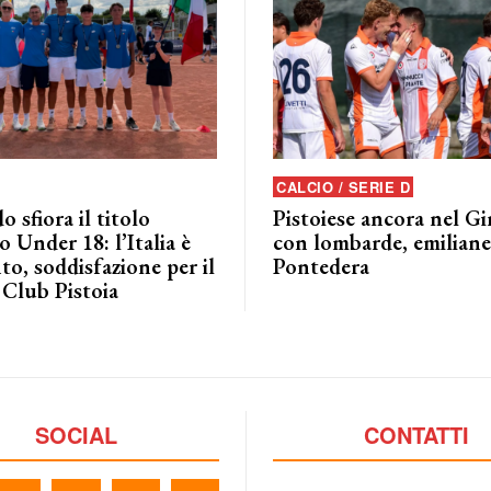
CALCIO / SERIE D
o sfiora il titolo
Pistoiese ancora nel G
 Under 18: l’Italia è
con lombarde, emiliane 
to, soddisfazione per il
Pontedera
 Club Pistoia
SOCIAL
CONTATTI