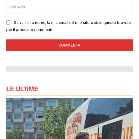
Sit
we
Salva il mio nome, la mia email e il mio sito web in questo browser
per il prossimo commento.
LE ULTIME