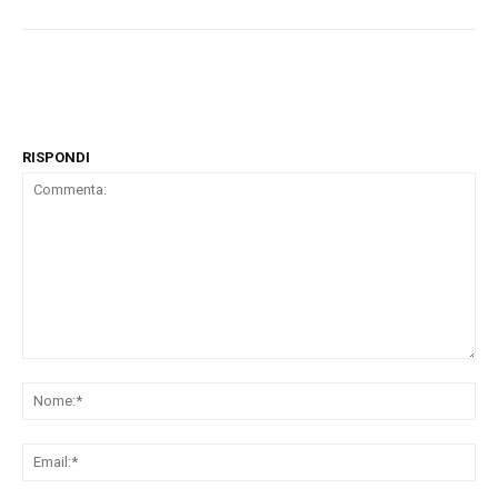
RISPONDI
Commenta:
No
Ema