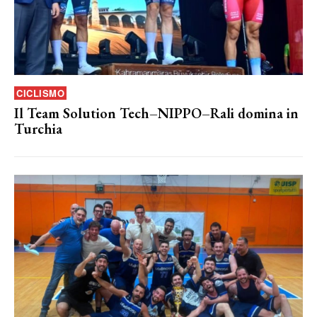
CICLISMO
Il Team Solution Tech–NIPPO–Rali domina in
Turchia