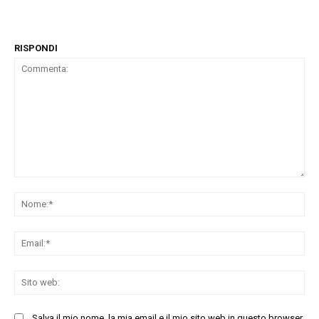
RISPONDI
Commenta:
No
Ema
Sit
we
Salva il mio nome, la mia email e il mio sito web in questo browser