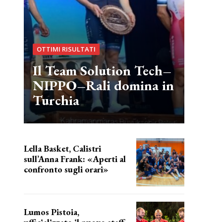
OTTIMI RISULTATI
Il Team Solution Tech–
NIPPO–Rali domina in
Turchia
Lella Basket, Calistri
sull’Anna Frank: «Aperti al
confronto sugli orari»
l'incognita impianti
Lumos Pistoia,