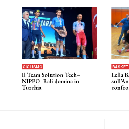
CICLISMO
BASKET 
Il Team Solution Tech–
Lella B
NIPPO–Rali domina in
sull’An
Turchia
confro