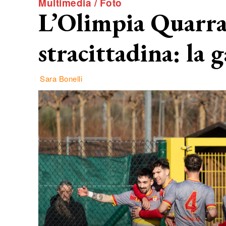
Multimedia / Foto
L’Olimpia Quarrat
stracittadina: la g
Sara Bonelli