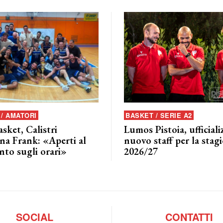
/ AMATORI
BASKET / SERIE A2
asket, Calistri
Lumos Pistoia, ufficializ
na Frank: «Aperti al
nuovo staff per la stag
nto sugli orari»
2026/27
SOCIAL
CONTATTI