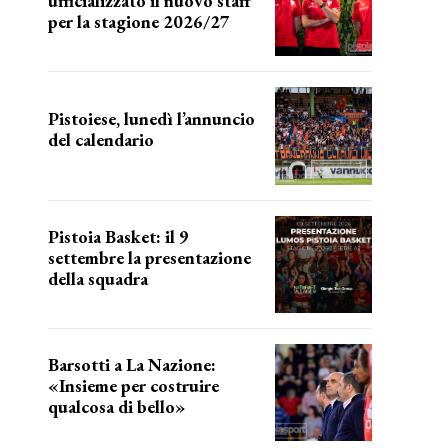
ufficializzato il nuovo staff
per la stagione 2026/27
LA COMPOSIZIONE
Pistoiese, lunedì l’annuncio
del calendario
a breve l'annuncio
Pistoia Basket: il 9
settembre la presentazione
della squadra
Annunciata la data
Barsotti a La Nazione:
«Insieme per costruire
qualcosa di bello»
barsotti sul nuovo dany basket