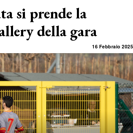
a si prende la
allery della gara
16 Febbraio 2025