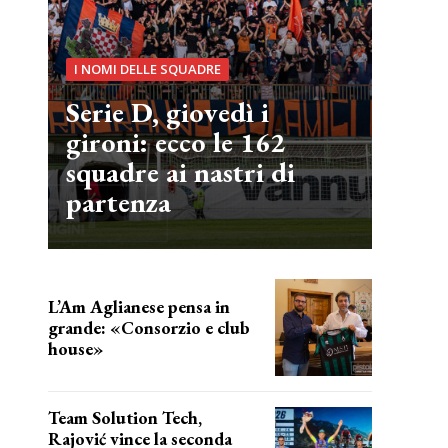
I NOMI DELLE SQUADRE
Serie D, giovedì i
gironi: ecco le 162
squadre ai nastri di
partenza
L’Am Aglianese pensa in
grande: «Consorzio e club
house»
Team Solution Tech,
Rajović vince la seconda