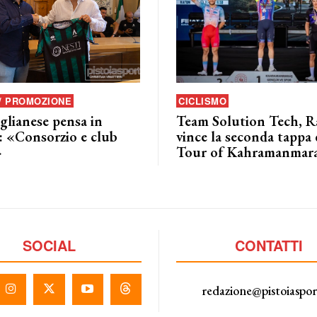
 / PROMOZIONE
CICLISMO
glianese pensa in
Team Solution Tech, Ra
: «Consorzio e club
vince la seconda tappa 
»
Tour of Kahramanmar
SOCIAL
CONTATTI
redazione@pistoiaspo