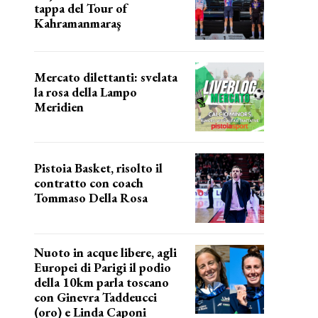
tappa del Tour of
Kahramanmaraş
SUCCESSO IN VOLATA
Mercato dilettanti: svelata
la rosa della Lampo
Meridien
ecco la lampo
Pistoia Basket, risolto il
contratto con coach
Tommaso Della Rosa
NUOVA AVVENTURA IN VISTA?
Nuoto in acque libere, agli
Europei di Parigi il podio
della 10km parla toscano
con Ginevra Taddeucci
(oro) e Linda Caponi