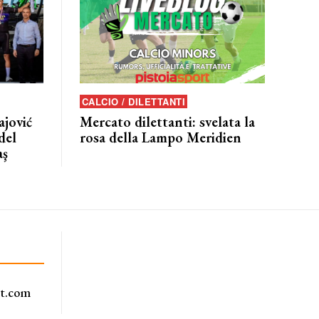
CALCIO / DILETTANTI
jović
Mercato dilettanti: svelata la
del
rosa della Lampo Meridien
aş
rt.com