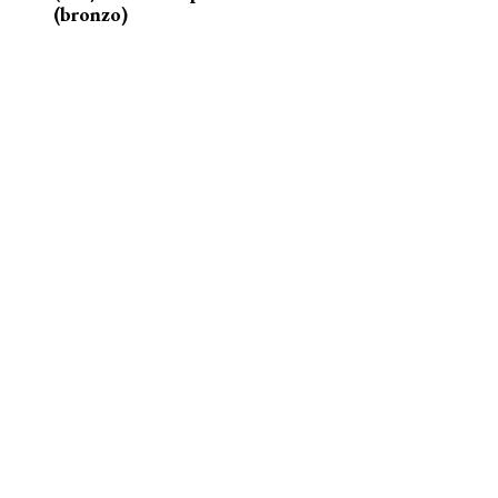
(bronzo)
nelle acque della Senna