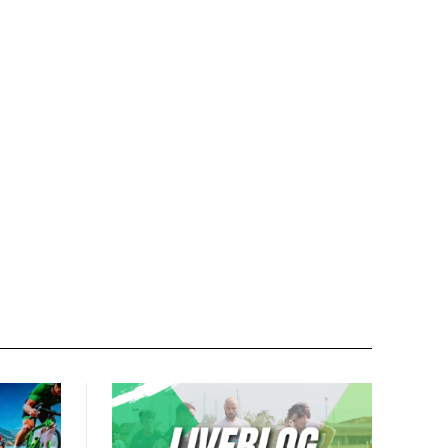
Nome:*
Email:*
Sito
web: