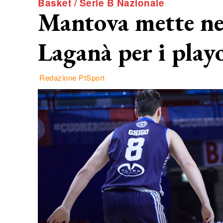
Basket / Serie B Nazionale
Mantova mette ne
Laganà per i play
Redazione PtSport