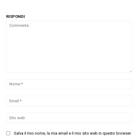
RISPONDI
Commenta:
No
Ema
Sit
we
Salva il mio nome, la mia email e il mio sito web in questo browser