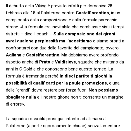
Il debutto della Viking è previsto infatti per domenica 28
febbraio alle 18 al Palaterme contro
Castelfiorentino
, in un
campionato dalla composizione e dalla formula parecchio
strane. «La formula era inevitabile che cambiasse visti i tempi
ristretti – dice il coach -.
Sulla composizione dei gironi
avrei qualche perplessità
ma l’accettiamo
e siamo pronti a
confrontarci con due delle favorite del campionato, ovvero
Agliana
e
Castelfiorentino
. Ma dobbiamo avere profondo
rispetto anche di
Prato
e
Valdisieve
, squadre che militano da
anni in C Gold e che conoscono bene questo torneo. La
formula è tremenda perché
in dieci partite ti giochi la
possibilità di qualificarti per la poule promozione
, e una
delle “grandi” dovrà restare per forza fuori.
Non possiamo
sbagliare nulla
e il nostro girone non ti consente un margine
di errore».
La squadra rossoblù prosegue intanto ad allenarsi al
Palaterme (a porte rigorosamente chiuse) senza lamentare