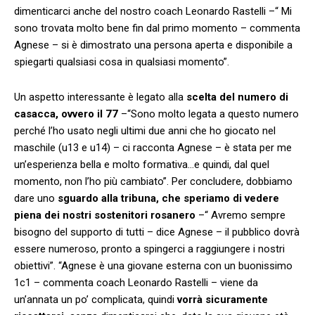
dimenticarci anche del nostro coach Leonardo Rastelli –“ Mi
sono trovata molto bene fin dal primo momento – commenta
Agnese – si è dimostrato una persona aperta e disponibile a
spiegarti qualsiasi cosa in qualsiasi momento”.
Un aspetto interessante è legato alla
scelta del numero di
casacca, ovvero il 77
–“Sono molto legata a questo numero
perché l’ho usato negli ultimi due anni che ho giocato nel
maschile (u13 e u14) – ci racconta Agnese – è stata per me
un’esperienza bella e molto formativa…e quindi, dal quel
momento, non l’ho più cambiato”. Per concludere, dobbiamo
dare uno
sguardo alla tribuna, che speriamo di vedere
piena dei nostri sostenitori rosanero
–“ Avremo sempre
bisogno del supporto di tutti – dice Agnese – il pubblico dovrà
essere numeroso, pronto a spingerci a raggiungere i nostri
obiettivi”. “Agnese è una giovane esterna con un buonissimo
1c1 – commenta coach Leonardo Rastelli – viene da
un’annata un po’ complicata, quindi
vorrà sicuramente