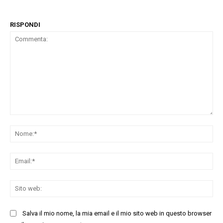
RISPONDI
Commenta:
No
Ema
Sit
we
Salva il mio nome, la mia email e il mio sito web in questo browser