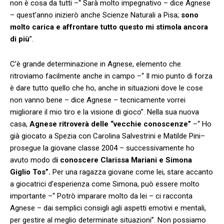
non è cosa da tutti –“ Sarà molto impegnativo – dice Agnese
– quest’anno inizierò anche Scienze Naturali a Pisa;
sono
molto carica e affrontare tutto questo mi stimola ancora
di più
”.
C’è grande determinazione in Agnese, elemento che
ritroviamo facilmente anche in campo –“ Il mio punto di forza
è dare tutto quello che ho, anche in situazioni dove le cose
non vanno bene – dice Agnese – tecnicamente vorrei
migliorare il mio tiro e la visione di gioco”. Nella sua nuova
casa,
Agnese ritroverà delle “vecchie conoscenze”
–“ Ho
già giocato a Spezia con Carolina Salvestrini e Matilde Pini–
prosegue la giovane classe 2004 – successivamente ho
avuto modo d
i conoscere Clarissa Mariani e Simona
Giglio Tos”.
Per una ragazza giovane come lei, stare accanto
a giocatrici d’esperienza come Simona, può essere molto
importante –“ Potrò imparare molto da lei – ci racconta
Agnese – dai semplici consigli agli aspetti emotivi e mentali,
per gestire al meglio determinate situazioni”. Non possiamo