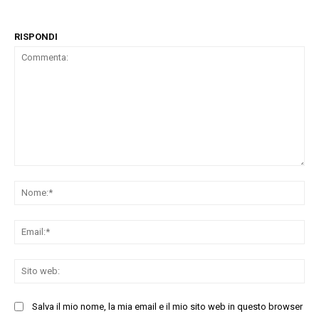
RISPONDI
Commenta:
No
Ema
Sit
we
Salva il mio nome, la mia email e il mio sito web in questo browser