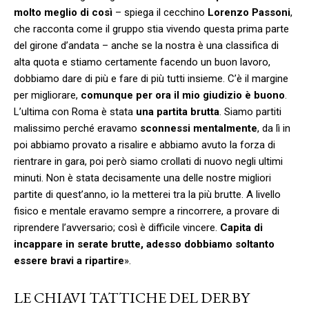
molto meglio di così
– spiega il cecchino
Lorenzo Passoni
,
che racconta come il gruppo stia vivendo questa prima parte
del girone d’andata – anche se la nostra è una classifica di
alta quota e stiamo certamente facendo un buon lavoro,
dobbiamo dare di più e fare di più tutti insieme. C’è il margine
per migliorare,
comunque per ora il mio giudizio è buono
.
L’ultima con Roma è stata
una partita brutta
. Siamo partiti
malissimo perché eravamo
sconnessi mentalmente
, da lì in
poi abbiamo provato a risalire e abbiamo avuto la forza di
rientrare in gara, poi però siamo crollati di nuovo negli ultimi
minuti. Non è stata decisamente una delle nostre migliori
partite di quest’anno, io la metterei tra la più brutte. A livello
fisico e mentale eravamo sempre a rincorrere, a provare di
riprendere l’avversario; così è difficile vincere.
Capita di
incappare in serate brutte, adesso dobbiamo soltanto
essere bravi a ripartire
».
LE CHIAVI TATTICHE DEL DERBY