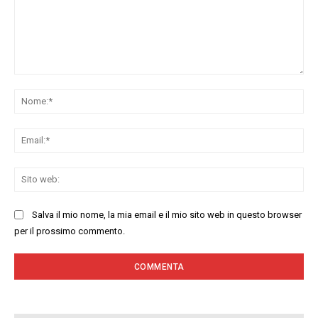
Commenta:
No
Ema
Sit
we
Salva il mio nome, la mia email e il mio sito web in questo browser
per il prossimo commento.