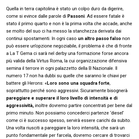
Quella in terra capitolina è stato un colpo duro da digerire,
come si evince dalle parole di
Passoni
. Ad essere fatale è
stato il primo quarto e non è la prima volta che accade, anche
se molto del suo ci ha messo la stanchezza derivata dai
continui spostamenti. In ogni caso
un altro passo falso
non
può essere un’opzione negoziabile, il problema è che di fronte
a La T Gema ci sarà nel derby una formazione forse ancora
più valida della Virtus Roma, la cui organizzazione difensiva
semina il terrore in ogni palazzetto della B Nazionale. Il
numero 17 non ha dubbi su quelle che saranno le chiavi per
battere gli Herons: «
Loro sono una squadra forte
,
soprattutto perché sono aggressivi. Sicuramente bisognerà
pareggiare e superare il loro livello di intensità e di
aggressività,
inoltre dovremo partire concentrati per bene dal
primo minuto. Non possiamo concederci partenze ‘diesel’
come ci è successo spesso, servirà essere carichi da subito.
Una volta riusciti a pareggiare la loro intensità, che sarà un
punto fondamentale per farcela, dovremo cercare di trovarci