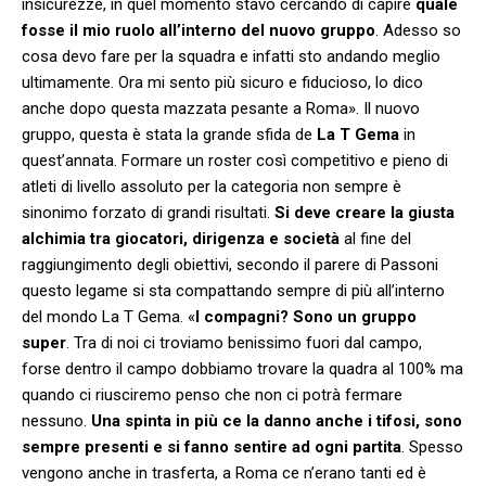
insicurezze, in quel momento stavo cercando di capire
quale
fosse il mio ruolo all’interno del nuovo gruppo
. Adesso so
cosa devo fare per la squadra e infatti sto andando meglio
ultimamente. Ora mi sento più sicuro e fiducioso, lo dico
anche dopo questa mazzata pesante a Roma». Il nuovo
gruppo, questa è stata la grande sfida de
La T Gema
in
quest’annata. Formare un roster così competitivo e pieno di
atleti di livello assoluto per la categoria non sempre è
sinonimo forzato di grandi risultati.
Si deve creare la giusta
alchimia tra giocatori, dirigenza e società
al fine del
raggiungimento degli obiettivi, secondo il parere di Passoni
questo legame si sta compattando sempre di più all’interno
del mondo La T Gema. «
I compagni? Sono un gruppo
super
. Tra di noi ci troviamo benissimo fuori dal campo,
forse dentro il campo dobbiamo trovare la quadra al 100% ma
quando ci riusciremo penso che non ci potrà fermare
nessuno.
Una spinta in più ce la danno anche i tifosi, sono
sempre presenti e si fanno sentire ad ogni partita
. Spesso
vengono anche in trasferta, a Roma ce n’erano tanti ed è