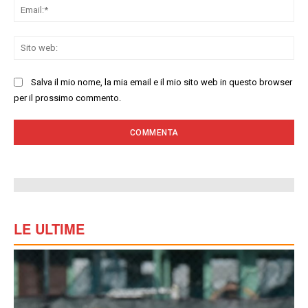
Ema
Sit
we
Salva il mio nome, la mia email e il mio sito web in questo browser
per il prossimo commento.
LE ULTIME