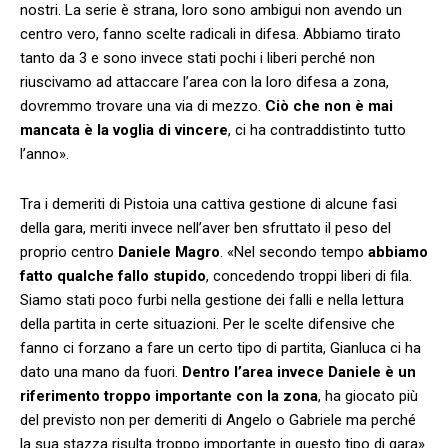
nostri. La serie è strana, loro sono ambigui non avendo un
centro vero, fanno scelte radicali in difesa. Abbiamo tirato
tanto da 3 e sono invece stati pochi i liberi perché non
riuscivamo ad attaccare l’area con la loro difesa a zona,
dovremmo trovare una via di mezzo.
Ciò che non è mai
mancata è la voglia di vincere
, ci ha contraddistinto tutto
l’anno».
Tra i demeriti di Pistoia una cattiva gestione di alcune fasi
della gara, meriti invece nell’aver ben sfruttato il peso del
proprio centro
Daniele Magro
. «Nel secondo tempo
abbiamo
fatto qualche fallo stupido
, concedendo troppi liberi di fila.
Siamo stati poco furbi nella gestione dei falli e nella lettura
della partita in certe situazioni. Per le scelte difensive che
fanno ci forzano a fare un certo tipo di partita, Gianluca ci ha
dato una mano da fuori.
Dentro l’area invece Daniele è un
riferimento troppo importante con la zona
, ha giocato più
del previsto non per demeriti di Angelo o Gabriele ma perché
la sua stazza risulta troppo importante in questo tipo di gara».