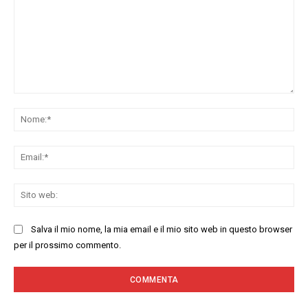
Commenta:
No
Ema
Sit
we
Salva il mio nome, la mia email e il mio sito web in questo browser
per il prossimo commento.