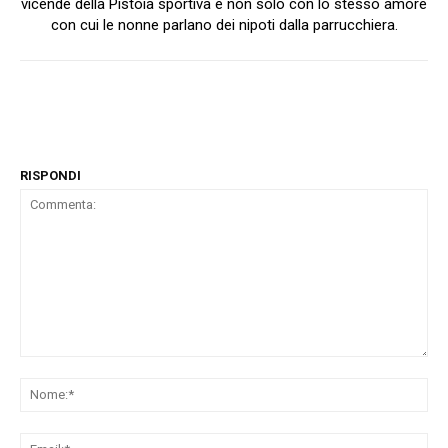
vicende della Pistoia sportiva e non solo con lo stesso amore
con cui le nonne parlano dei nipoti dalla parrucchiera.
RISPONDI
Commenta:
No
Ema