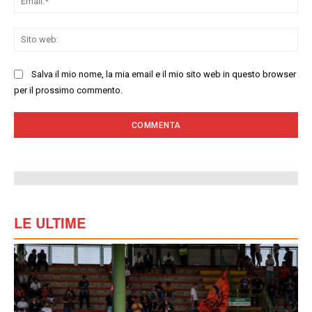
Sit
we
Salva il mio nome, la mia email e il mio sito web in questo browser
per il prossimo commento.
LE ULTIME