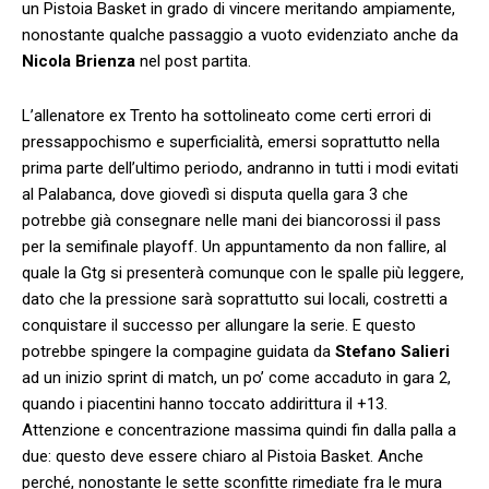
un Pistoia Basket in grado di vincere meritando ampiamente,
nonostante qualche passaggio a vuoto evidenziato anche da
Nicola Brienza
nel post partita.
L’allenatore ex Trento ha sottolineato come certi errori di
pressappochismo e superficialità, emersi soprattutto nella
prima parte dell’ultimo periodo, andranno in tutti i modi evitati
al Palabanca, dove giovedì si disputa quella gara 3 che
potrebbe già consegnare nelle mani dei biancorossi il pass
per la semifinale playoff. Un appuntamento da non fallire, al
quale la Gtg si presenterà comunque con le spalle più leggere,
dato che la pressione sarà soprattutto sui locali, costretti a
conquistare il successo per allungare la serie. E questo
potrebbe spingere la compagine guidata da
Stefano Salieri
ad un inizio sprint di match, un po’ come accaduto in gara 2,
quando i piacentini hanno toccato addirittura il +13.
Attenzione e concentrazione massima quindi fin dalla palla a
due: questo deve essere chiaro al Pistoia Basket. Anche
perché, nonostante le sette sconfitte rimediate fra le mura