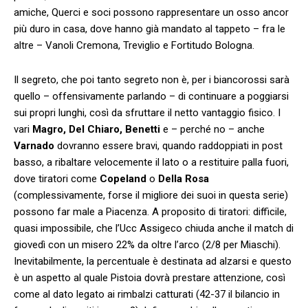
amiche, Querci e soci possono rappresentare un osso ancor
più duro in casa, dove hanno già mandato al tappeto – fra le
altre – Vanoli Cremona, Treviglio e Fortitudo Bologna.
Il segreto, che poi tanto segreto non è, per i biancorossi sarà
quello – offensivamente parlando – di continuare a poggiarsi
sui propri lunghi, così da sfruttare il netto vantaggio fisico. I
vari
Magro, Del Chiaro, Benetti
e – perché no – anche
Varnado
dovranno essere bravi, quando raddoppiati in post
basso, a ribaltare velocemente il lato o a restituire palla fuori,
dove tiratori come
Copeland
o
Della Rosa
(complessivamente, forse il migliore dei suoi in questa serie)
possono far male a Piacenza. A proposito di tiratori: difficile,
quasi impossibile, che l’Ucc Assigeco chiuda anche il match di
giovedì con un misero 22% da oltre l’arco (2/8 per Miaschi).
Inevitabilmente, la percentuale è destinata ad alzarsi e questo
è un aspetto al quale Pistoia dovrà prestare attenzione, così
come al dato legato ai rimbalzi catturati (42-37 il bilancio in