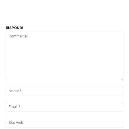
RISPONDI
Commenta:
No
Ema
Sit
we