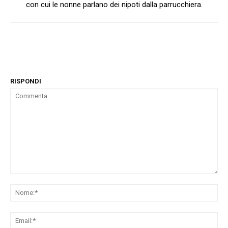
con cui le nonne parlano dei nipoti dalla parrucchiera.
RISPONDI
Commenta:
No
Ema