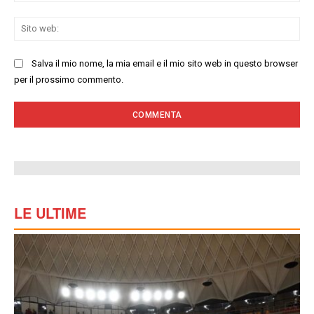
Sit
we
Salva il mio nome, la mia email e il mio sito web in questo browser
per il prossimo commento.
LE ULTIME