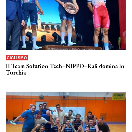
CICLISMO
Il Team Solution Tech–NIPPO–Rali domina in
Turchia