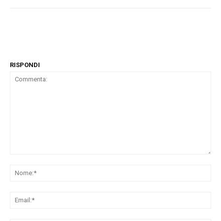
RISPONDI
Commenta:
No
Ema