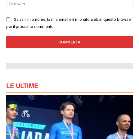
Sit
we
Salva il mio nome, la mia email e il mio sito web in questo browser
per il prossimo commento.
LE ULTIME