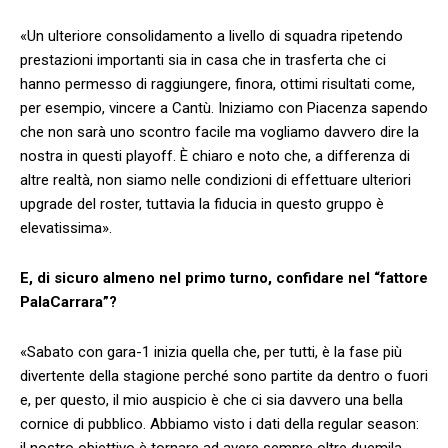
«Un ulteriore consolidamento a livello di squadra ripetendo
prestazioni importanti sia in casa che in trasferta che ci
hanno permesso di raggiungere, finora, ottimi risultati come,
per esempio, vincere a Cantù. Iniziamo con Piacenza sapendo
che non sarà uno scontro facile ma vogliamo davvero dire la
nostra in questi playoff. È chiaro e noto che, a differenza di
altre realtà, non siamo nelle condizioni di effettuare ulteriori
upgrade del roster, tuttavia la fiducia in questo gruppo è
elevatissima».
E, di sicuro almeno nel primo turno, confidare nel “fattore
PalaCarrara”?
«Sabato con gara-1 inizia quella che, per tutti, è la fase più
divertente della stagione perché sono partite da dentro o fuori
e, per questo, il mio auspicio è che ci sia davvero una bella
cornice di pubblico. Abbiamo visto i dati della regular season:
il nostro obiettivo è tornare ad avere sempre oltre duemila