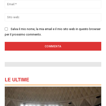
Ema
Sit
we
Salva il mio nome, la mia email e il mio sito web in questo browser
per il prossimo commento.
LE ULTIME