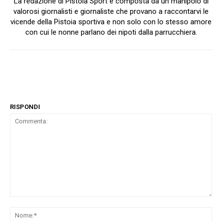
La redazione di Pistoia Sport è composta da un manipolo di
valorosi giornalisti e giornaliste che provano a raccontarvi le
vicende della Pistoia sportiva e non solo con lo stesso amore
con cui le nonne parlano dei nipoti dalla parrucchiera.
RISPONDI
Commenta:
No