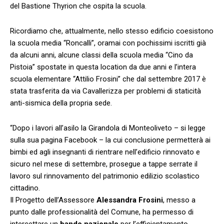
del Bastione Thyrion che ospita la scuola.
Ricordiamo che, attualmente, nello stesso edificio coesistono
la scuola media “Roncalli”, oramai con pochissimi iscritti già
da alcuni anni, alcune classi della scuola media “Cino da
Pistoia” spostate in questa location da due anni e l’intera
scuola elementare “Attilio Frosini” che dal settembre 2017 è
stata trasferita da via Cavallerizza per problemi di staticità
anti-sismica della propria sede.
“Dopo i lavori all’asilo la Girandola di Monteoliveto – si legge
sulla sua pagina Facebook – la cui conclusione permetterà ai
bimbi ed agli insegnanti di rientrare nell’edificio rinnovato e
sicuro nel mese di settembre, prosegue a tappe serrate il
lavoro sul rinnovamento del patrimonio edilizio scolastico
cittadino.
Il Progetto dell’Assessore
Alessandra Frosini
, messo a
punto dalle professionalità del Comune, ha permesso di
intercettare un
bando nazionale
per l’efficientamento