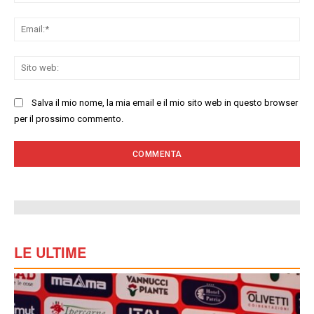
Ema
Sit
we
Salva il mio nome, la mia email e il mio sito web in questo browser
per il prossimo commento.
LE ULTIME