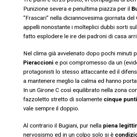
Punizione severa e penultima piazza per il
B
“Frascari” nella diciannovesima giornata del
appelli nonostante i molteplici dubbi sorti su
fatto esplodere le ire dei padroni di casa arriv
Nel clima già avvelenato dopo pochi minuti pe
Pieraccioni
e poi compromesso da un (eviden
protagonisti lo stesso attaccante ed il difen
a mantenere meglio la calma ed hanno portato
In un Girone C così equilibrato nella zona co
fazzoletto stretto di solamente
cinque punt
vale sempre il doppio.
Al contrario il Bugiani, pur nella
piena legitt
nervosismo ed in un colpo solo si è
condizi