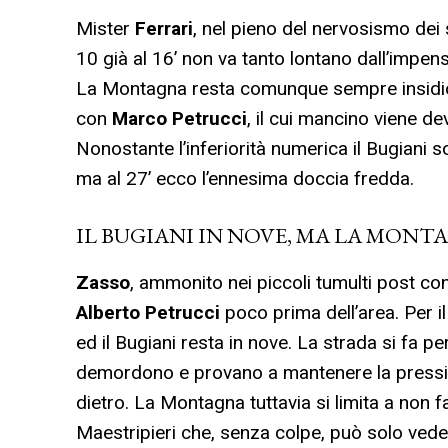
Mister
Ferrari
, nel pieno del nervosismo dei 
10 già al 16’ non va tanto lontano dall’impen
La Montagna resta comunque sempre insidio
con
Marco Petrucci
, il cui mancino viene d
Nonostante l’inferiorità numerica il Bugiani s
ma al 27’ ecco l’ennesima doccia fredda.
IL BUGIANI IN NOVE, MA LA MONT
Zasso
, ammonito nei piccoli tumulti post co
Alberto Petrucci
poco prima dell’area. Per il
ed il Bugiani resta in nove. La strada si fa pe
demordono e provano a mantenere la pressi
dietro. La Montagna tuttavia si limita a non
Maestripieri che, senza colpe, può solo veder