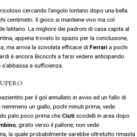
ericoloso cercando l’angolo lontano dopo una bella
hi centimetri. Il gioco si mantiene vivo ma col
e latitano. La migliore dei padroni di casa capita al
ntina, appena trovato lo spazio per la conclusione,
a, ma arriva la scivolata efficace di
Ferrari
a pochi
 tardi è ancora Bicocchi a farsi vedere anticipando
n s’abbassa a sufficienza.
CUPERO
spazientito per il gol annullato in avvio ed un fallo di
a nemmeno un giallo, pochi minuti prima, vede
do palo poco prima che
Ciuti
scodelli in area dopo
mbino
, girato verso il pallone, non vede
na, la quale probabilmente sarebbe oltretutto rimasta