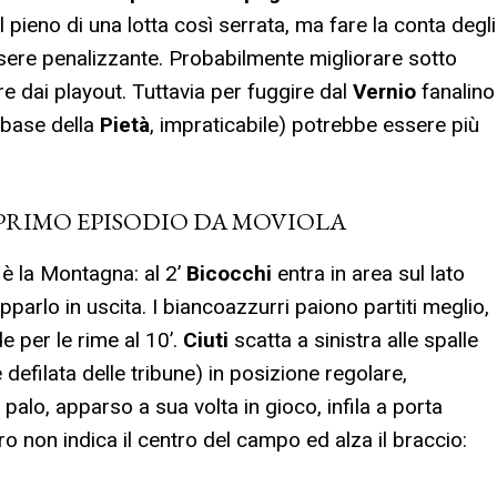
l pieno di una lotta così serrata, ma fare la conta degli
ssere penalizzante. Probabilmente migliorare sotto
e dai playout. Tuttavia per fuggire dal
Vernio
fanalino
, base della
Pietà
, impraticabile) potrebbe essere più
 PRIMO EPISODIO DA MOVIOLA
 è la Montagna: al 2’
Bicocchi
entra in area sul lato
pparlo in uscita. I biancoazzurri paiono partiti meglio,
e per le rime al 10’.
Ciuti
scatta a sinistra alle spalle
efilata delle tribune) in posizione regolare,
alo, apparso a sua volta in gioco, infila a porta
tro non indica il centro del campo ed alza il braccio: