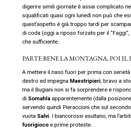
digerire simili giornate è assai complicato ne
squalificati quasi ogni lunedì non può che e
quest’aspetto è già troppo tardi per scampar
di coda (oggi a riposo forzato per il “Faggi”
che sufficiente.
PARTE BENE LA MONTAGNA, POI IL
A mettere il naso fuori per prima con serietà
destro ed impegna
Maestripieri
, bravo a sto
ma il Bugiani non si fa sorprendere e rispond
di
Somahla
apparentemente (dalla posizione d
servendo quindi Pieraccioni che sul secondo p
vuota
Salvi
. I biancorossi esultano, ma l’arbi
fuorigioco
e prime proteste.