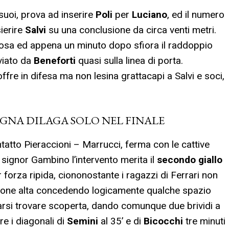
suoi, prova ad inserire
Poli
per
Luciano
, ed il numero
sierire
Salvi
su una conclusione da circa venti metri.
sa ed appena un minuto dopo sfiora il raddoppio
eviato da
Beneforti
quasi sulla linea di porta.
offre in difesa ma non lesina grattacapi a Salvi e soci,
AGNA DILAGA SOLO NEL FINALE
ntatto Pieraccioni – Marrucci, ferma con le cattive
 signor Gambino l’intervento merita il
secondo giallo
r forza ripida, ciononostante i ragazzi di Ferrari non
one alta concedendo logicamente qualche spazio
 farsi trovare scoperta, dando comunque due brividi a
e i diagonali di
Semini
al 35’ e di
Bicocchi
tre minuti