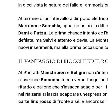
in dieci vista la natura del fallo e l’ammoniz
Al termine di un intervallo a dir poco elettric
Marrucci
e
Somahla
, apparso un po’ in diffi
Dami
e
Putzu
. La prima chance intanto ce l’ha
defilata, ma
Salvi
è attento e devia. La Mont
nuovi inserimenti, ma alla prima occasione c
IL VANTAGGIO DI BIOCCHI ED IL RO
Al 9’ infatti
Maestripieri
e
Beligni
non s’inten
s’inserisce
Bicocchi
: tocco verso l’angolino 
ritardo e pallone che s’insacca adagio per l’1-
nel rialzarsi si lascia scappare un’espression
cartellino rosso
di fronte a sé. Biancorossi i