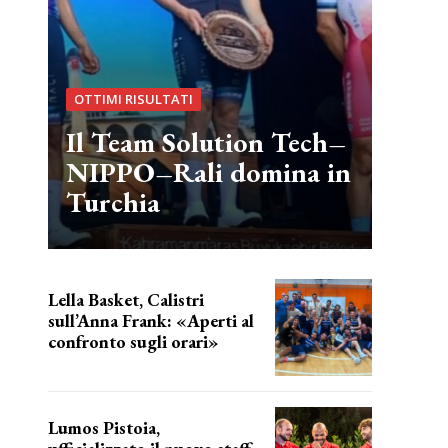
OTTIMI RISULTATI
Il Team Solution Tech–
NIPPO–Rali domina in
Turchia
Lella Basket, Calistri
sull’Anna Frank: «Aperti al
confronto sugli orari»
l'incognita impianti
Lumos Pistoia,