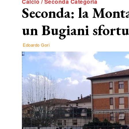
Calcio / Seconda Categoria
Seconda: la Monta
un Bugiani sfortu
Edoardo Gori