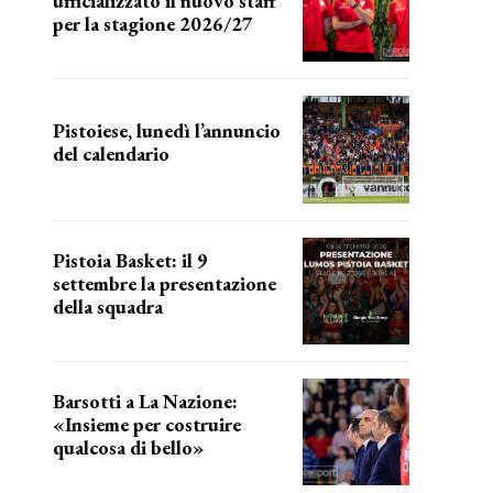
ufficializzato il nuovo staff
per la stagione 2026/27
LA COMPOSIZIONE
Pistoiese, lunedì l’annuncio
del calendario
a breve l'annuncio
Pistoia Basket: il 9
settembre la presentazione
della squadra
Annunciata la data
Barsotti a La Nazione:
«Insieme per costruire
qualcosa di bello»
barsotti sul nuovo dany basket