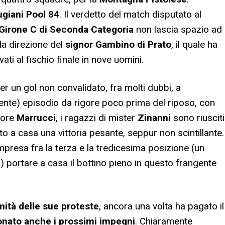
ugiani Pool 84
. Il verdetto del match disputato al
Girone C di Seconda Categoria
non lascia spazio ad
lla direzione del
signor Gambino
di Prato
, il quale ha
ati al fischio finale in nove uomini.
r un gol non convalidato, fra molti dubbi, a
te) episodio da rigore poco prima del riposo, con
sore
Marrucci
, i ragazzi di mister
Zinanni
sono riusciti
 a casa una vittoria pesante, seppur non scintillante.
mpresa fra la terza e la tredicesima posizione (un
i
) portare a casa il bottino pieno in questo frangente
imità delle sue proteste
, ancora una volta ha pagato il
onato anche i prossimi impegni
. Chiaramente