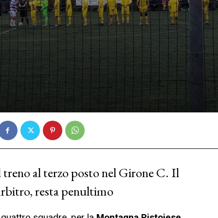
treno al terzo posto nel Girone C. Il
arbitro, resta penultimo
 quattro squadre, per la
Montagna Pistoiese
.