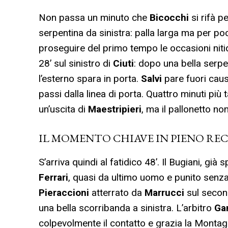
Non passa un minuto che
Bicocchi
si rifà p
serpentina da sinistra: palla larga ma per poc
proseguire del primo tempo le occasioni nitid
28’ sul sinistro di
Ciuti
: dopo una bella serpe
l’esterno spara in porta.
Salvi
pare fuori caus
passi dalla linea di porta. Quattro minuti più
un’uscita di
Maestripieri
, ma il pallonetto no
IL MOMENTO CHIAVE IN PIENO RE
S’arriva quindi al fatidico 48’. Il Bugiani, già 
Ferrari
, quasi da ultimo uomo e punito senz
Pieraccioni
atterrato da
Marrucci
sul secon
una bella scorribanda a sinistra. L’arbitro
Ga
colpevolmente il contatto e grazia la Montag