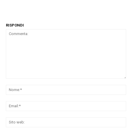
RISPONDI
Commenta:
No
Ema
Sit
we