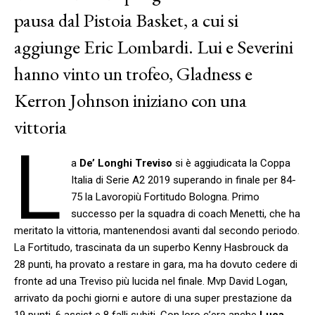
pausa dal Pistoia Basket, a cui si
aggiunge Eric Lombardi. Lui e Severini
hanno vinto un trofeo, Gladness e
Kerron Johnson iniziano con una
vittoria
L
a
De’ Longhi Treviso
si è aggiudicata la Coppa
Italia di Serie A2 2019 superando in finale per 84-
75 la Lavoropiù Fortitudo Bologna. Primo
successo per la squadra di coach Menetti, che ha
meritato la vittoria, mantenendosi avanti dal secondo periodo.
La Fortitudo, trascinata da un superbo Kenny Hasbrouck da
28 punti, ha provato a restare in gara, ma ha dovuto cedere di
fronte ad una Treviso più lucida nel finale. Mvp David Logan,
arrivato da pochi giorni e autore di una super prestazione da
19 punti, 6 assist e 8 falli subiti. Con loro c’era anche
Luca