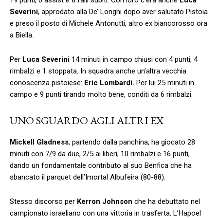
Severini
, approdato alla De’ Longhi dopo aver salutato Pistoia
e preso il posto di Michele Antonutti, altro ex biancorosso ora
a Biella.
Per
Luca Severini
14 minuti in campo chiusi con 4 punti, 4
rimbalzi e 1 stoppata. In squadra anche un’altra vecchia
conoscenza pistoiese:
Eric Lombardi.
Per lui 25 minuti in
campo e 9 punti tirando molto bene, conditi da 6 rimbalzi.
UNO SGUARDO AGLI ALTRI EX
Mickell Gladness
, partendo dalla panchina, ha giocato 28
minuti con 7/9 da due, 2/5 ai liberi, 10 rimbalzi e 16 punti,
dando un fondamentale contributo al suo Benfica che ha
sbancato il parquet dell’Imortal Albufeira (80-88).
Stesso discorso per
Kerron Johnson
che ha debuttato nel
campionato israeliano con una vittoria in trasferta. L’Hapoel