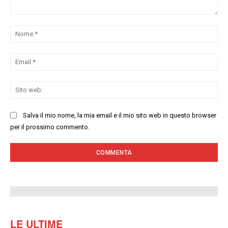
Commenta:
No
Ema
Sit
we
Salva il mio nome, la mia email e il mio sito web in questo browser
per il prossimo commento.
LE ULTIME