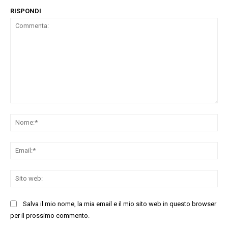
RISPONDI
Commenta:
No
Ema
Sit
we
Salva il mio nome, la mia email e il mio sito web in questo browser
per il prossimo commento.