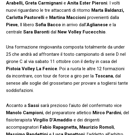
Arabelli, Greta Carmignani
e
Anita Ester Pieroni
. I volti
nuovi riguardano le tre attaccanti di ritorno
Marta Baldanzi,
Carlotta Pastorelli
e
Martina Maccioni
provenienti dalla
Pieve
, Il libero
Sofia Bacco
in arrivo dall’
Aglianese
e la
centrale
Sara Baronti
dal
New Volley Fucecchio
.
Una formazione ringiovanita composta totalmente da under
25 che andrà ad affrontare il tosto campionato di serie D nel
girone C al via sabato 11 ottobre con il derby in casa del
Pistoia Volley La Fenice
. Poi a ruota le altre 12 formazioni
da incontrare, con tour de force a giro per la
Toscana
, dal
senese alle soglie del grossetano per provare a togliersi tante
soddisfazioni.
Accanto a
Sassi
sarà prezioso l’aiuto del confermato vice
Manolo Campioni
, del preparatore atletico
Mirco Pardini
, del
fisioterapista
Virgilio D’Amaddio
e dei dirigenti
accompagnatori
Fabio Rapagnetta, Maurizio Romoli
,
Massimo Bandettini
e
Luca Panattoni
; l’addetto all’arbitro