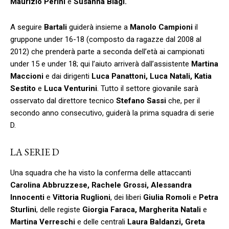
Maurizio Perini
e
Susanna Biagi.
A seguire
Bartali
guiderà insieme a
Manolo Campioni
il
gruppone under 16-18 (composto da ragazze dal 2008 al
2012) che prenderà parte a seconda dell’età ai campionati
under 15 e under 18; qui l’aiuto arriverà dall’assistente
Martina
Maccioni
e dai dirigenti
Luca Panattoni, Luca Natali, Katia
Sestito
e
Luca Venturini
. Tutto il settore giovanile sarà
osservato dal direttore tecnico
Stefano Sassi
che, per il
secondo anno consecutivo, guiderà la prima squadra di serie
D.
LA SERIE D
Una squadra che ha visto la conferma delle attaccanti
Carolina Abbruzzese, Rachele Grossi, Alessandra
Innocenti
e
Vittoria Ruglioni
, dei liberi
Giulia Romoli
e
Petra
Sturlini
, delle registe
Giorgia Faraca, Margherita Natali
e
Martina Verreschi
e delle centrali
Laura Baldanzi, Greta