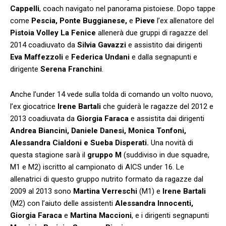
Cappelli
, coach navigato nel panorama pistoiese. Dopo tappe
come
Pescia, Ponte Buggianese,
e
Pieve
l’ex allenatore del
Pistoia Volley La Fenice
allenerà due gruppi di ragazze del
2014 coadiuvato da
Silvia Gavazzi
e assistito dai dirigenti
Eva Maffezzoli
e
Federica Undani
e dalla segnapunti e
dirigente
Serena Franchini
.
Anche l’under 14 vede sulla tolda di comando un volto nuovo,
l’ex giocatrice
Irene Bartali
che guiderà le ragazze del 2012 e
2013 coadiuvata da
Giorgia Faraca
e assistita dai dirigenti
Andrea Biancini, Daniele Danesi, Monica Tonfoni,
Alessandra Cialdoni e Sueba Disperati.
Una novità di
questa stagione sarà il
gruppo M
(suddiviso in due squadre,
M1 e M2) iscritto al campionato di AICS under 16. Le
allenatrici di questo gruppo nutrito formato da ragazze dal
2009 al 2013 sono
Martina Verreschi
(M1) e
Irene Bartali
(M2) con l’aiuto delle assistenti
Alessandra Innocenti,
Giorgia Faraca
e
Martina Maccioni
, e i dirigenti segnapunti