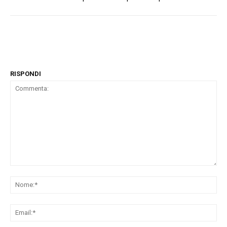
RISPONDI
Commenta:
No
Ema