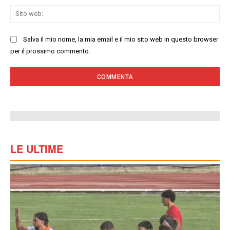
Sit
we
Salva il mio nome, la mia email e il mio sito web in questo browser
per il prossimo commento.
LE ULTIME