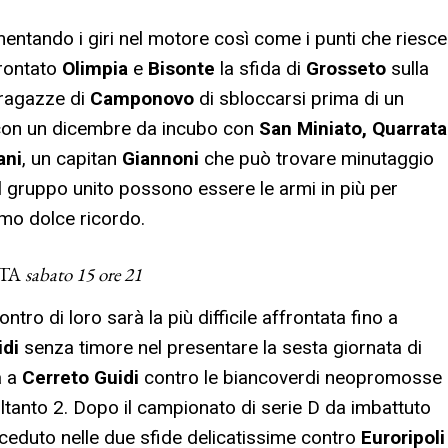
tando i giri nel motore così come i punti che riesce
frontato
Olimpia
e
Bisonte
la sfida di
Grosseto
sulla
 ragazze di
Camponovo
di sbloccarsi prima di un
 con un dicembre da incubo con
San Miniato, Quarrata
ani
, un capitan
Giannoni
che può trovare minutaggio
el gruppo unito possono essere le armi in più per
imo dolce ricordo.
ATA
sabato 15 ore 21
ntro di loro sarà la più difficile affrontata fino a
idi
senza timore nel presentare la sesta giornata di
a a
Cerreto Guidi
contro le biancoverdi neopromosse
ltanto 2. Dopo il campionato di serie D da imbattuto
ceduto nelle due sfide delicatissime contro
Euroripoli