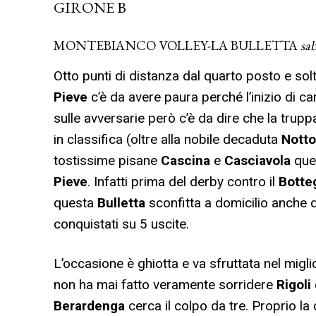
GIRONE B
MONTEBIANCO VOLLEY-LA BULLETTA
sab
Otto punti di distanza dal quarto posto e solt
Pieve
c’è da avere paura perché l’inizio di c
sulle avversarie però c’è da dire che la trupp
in classifica (oltre alla nobile decaduta
Notto
tostissime pisane
Cascina
e
Casciavola
ques
Pieve
. Infatti prima del derby contro il
Bott
questa
Bulletta
sconfitta a domicilio anche d
conquistati su 5 uscite.
L’occasione è ghiotta e va sfruttata nel migl
non ha mai fatto veramente sorridere
Rigoli
Berardenga
cerca il colpo da tre. Proprio la