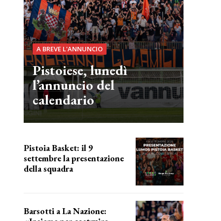
A BREVE L'ANNUNCIO
Pistoiese, lunedì
l’annuncio del
calendario
Pistoia Basket: il 9
settembre la presentazione
della squadra
Annunciata la data
Barsotti a La Nazione: