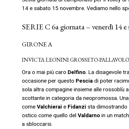
14 e sabato 15 novembre. Vediamo nello spe
SERIE C 6a giornata – venerdì 14 e
GIRONE A
INVICTA LEONINI GROSSETO-PALLAVOLO
Ora o mai più caro
Delfino
. La disagevole tr
occasione per questo
Pescia
di poter racim
sola altra compagine insieme alle rossoblù 
scottante in categoria da neopromossa. Una 
come
Valchierai
e
Fidanzi
sta dimostrando u
ostico come quello del
Valdarno
in un match 
a sbloccarsi.