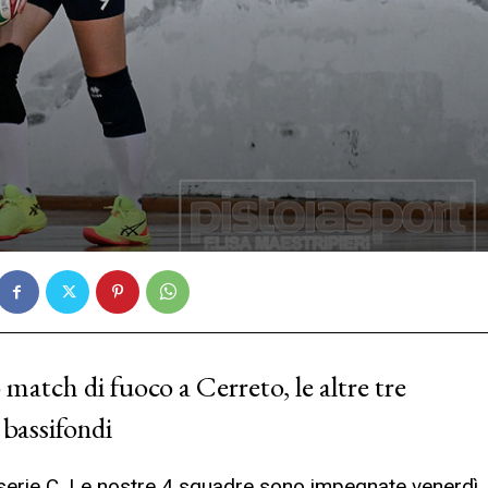
 match di fuoco a Cerreto, le altre tre
 bassifondi
i serie C. Le nostre 4 squadre sono impegnate venerdì