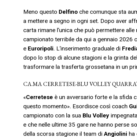
Meno questo
Delfino
che comunque sta aumen
a mettere a segno in ogni set. Dopo aver af
carta rimane l’unica che può permettere alle
campionato terribile da qui a gennaio 2026
e
Euroripoli
. L’inserimento graduale di
Fredi
dopo lo stop di alcune stagioni e la grinta d
trasformare la trasferta grossetana in un pr
CA.MA CERRETESE-BLU VOLLEY QUARR
«
Cerretese
è un avversario forte e la sfida co
questo momento». Esordisce così coach
Gu
campionato con la sua
Blu Volley
impegnat
e che nelle ultime 35 gare ne hanno perse so
della scorsa stagione il team di
Angiolini
ha 