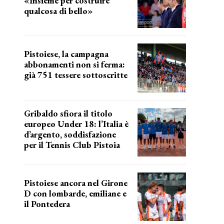
«Insieme per costruire
qualcosa di bello»
barsotti sul nuovo dany basket
Pistoiese, la campagna
abbonamenti non si ferma:
già 751 tessere sottoscritte
numeri in aumento
Gribaldo sfiora il titolo
europeo Under 18: l’Italia è
d’argento, soddisfazione
per il Tennis Club Pistoia
grande soddisfazione
Pistoiese ancora nel Girone
D con lombarde, emiliane e
il Pontedera
ancora il girone d