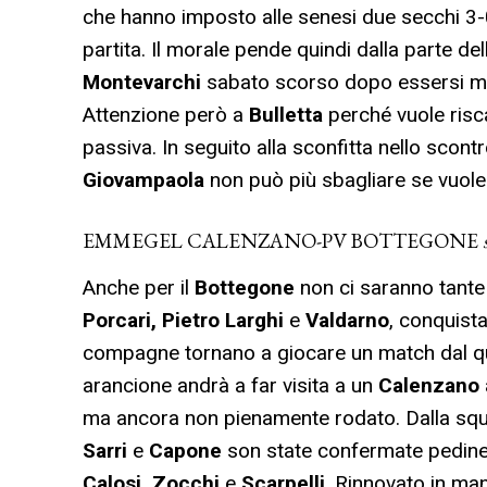
che hanno imposto alle senesi due secchi 3-0 
partita. Il morale pende quindi dalla parte d
Montevarchi
sabato scorso dopo essersi ma
Attenzione però a
Bulletta
perché vuole risca
passiva. In seguito alla sconfitta nello scont
Giovampaola
non può più sbagliare se vuole
EMMEGEL CALENZANO-PV BOTTEGONE
Anche per il
Bottegone
non ci saranno tante 
Porcari, Pietro Larghi
e
Valdarno
, conquist
compagne tornano a giocare un match dal qu
arancione andrà a far visita a un
Calenzano
ma ancora non pienamente rodato. Dalla squad
Sarri
e
Capone
son state confermate pedine
Calosi, Zocchi
e
Scarpelli
. Rinnovato in man