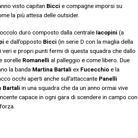
 hanno visto capitan
Bicci
e compagne imporsi su
me la più attesa delle outsider.
 zoccolo duro composto dalla centrale
Iacopini
(a
pi
e dall’opposto
Bicci
(in serie D con la maglia della
 veri e propri punti fermi di questa squadra che dallo
e sorelle
Romanelli
al palleggio e come libero. Due
dano la banda
Martina Bartali
ex
Fucecchio
e la
tacco occhi aperti anche sull’attaccante
Panelli
 a
Bartali
in una squadra che da un anno ormai vive
 vincente capace in ogni gara di scendere in campo con
forza.