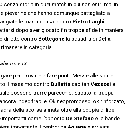
senza storia in quei match in cui non entri mai in
elle pievarine che hanno comunque battagliato a
ngiate le mani in casa contro
Pietro Larghi
.
ttarsi dopo aver giocato fin troppe sfide in maniera
ro diretto contro
Bottegone
la squadra di
Della
 rimanere in categoria.
sabato ore 18
gare per provare a fare punti. Messe alle spalle
ato il massimo contro
Bulletta
capitan
Vezzosi
e
ale possono trarre parecchio. Sabato la truppa
ancora indecifrabile. Ok neopromosso, ok rinforzato,
ra della scorsa annata oltre alla coppia di liberi
 importanti come l’opposto
De Stefano
e le bande
iera importante il centro: da
Agliana
è arrivata