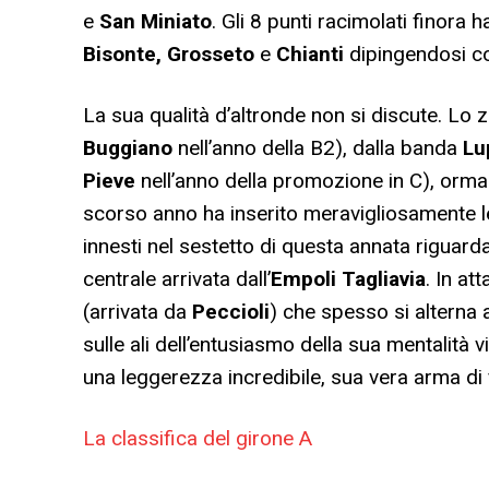
e
San Miniato
. Gli 8 punti racimolati finora
Bisonte, Grosseto
e
Chianti
dipingendosi co
La sua qualità d’altronde non si discute. Lo
Buggiano
nell’anno della B2), dalla banda
Lu
Pieve
nell’anno della promozione in C), ormai
scorso anno ha inserito meravigliosamente l
innesti nel sestetto di questa annata riguar
centrale arrivata dall’
Empoli
Tagliavia
. In at
(arrivata da
Peccioli
) che spesso si alterna
sulle ali dell’entusiasmo della sua mentalità
una leggerezza incredibile, sua vera arma di 
La classifica del girone A