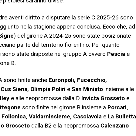
 pistoiesi saranno divise.
uadre aventi diritto a disputare la serie C 2025-26 sono
aggiunto nella stagione appena conclusa. Ecco che, ad
Signe
) del girone A 2024-25 sono state posizionate
ciano parte del territorio fiorentino. Per quanto
ue sono state disposte nel gruppo A ovvero
Pescia
e
rone B.
 A sono finite anche
Euroripoli, Fucecchio,
 Cus Siena, Olimpia Poliri
e
San Miniato
insieme alle
lley
e alle neopromosse dalla D
Invicta Grosseto
e
ttegone
sono finite nel girone B insieme a
Porcari,
, Follonica, Valdarninsieme, Casciavola
e
La Bulletta
lo Grosseto
dalla B2 e la neopromossa
Calenzano