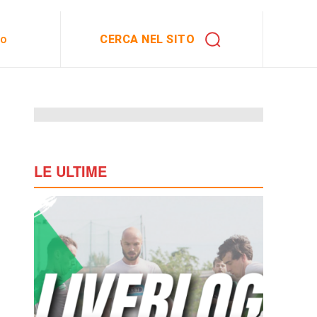
CERCA NEL SITO
to
LE ULTIME