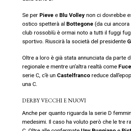
Se per
Pieve
e
Blu Volley
non ci dovrebbe es
ostico spetterà al
Bottegone
(da cui ancora 
club rossoblù è ormai noto a tutti il fuggi fugg
sportivo. Riuscirà la società del presidente
G
Oltre a loro è già stata annunciata da parte 
regionale e mentre un’altra realtà come
Fuce
serie C, c’è un
Castelfranco
reduce dall’epop
una C.
DERBY VECCHI E NUOVI
Anche per quanto riguarda la serie D femminile
medesimi. Il caso ha voluto però che le tre r
C. Oltre alle confermate
Upv Buggiano
e
Pis