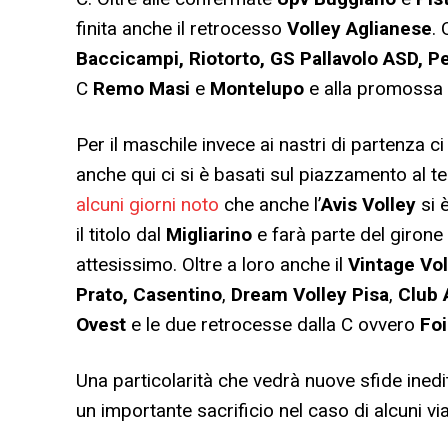
finita anche il retrocesso
Volley
Aglianese
. 
Baccicampi, Riotorto, GS Pallavolo ASD, Pe
C
Remo Masi
e
Montelupo
e alla promossa 
Per il maschile invece ai nastri di partenza c
anche qui ci si è basati sul piazzamento al te
alcuni giorni noto
che anche l’
Avis Volley
si 
il titolo dal
Migliarino
e farà parte del girone 
attesissimo. Oltre a loro anche il
Vintage Vol
Prato, Casentino
,
Dream Volley Pisa
,
Club 
Ovest
e le due retrocesse dalla C ovvero
Fo
Una particolarità che vedrà nuove sfide inedit
un importante sacrificio nel caso di alcuni vi