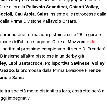
Oltre a loro la
Pallavolo Scandicci, Chianti Volley,
ccioli, Gau Arbia, Sales
insieme alle retrocesse dalla
dalla Prima Divisione
Pallavolo Orsaro.
i saranno due formazioni pistoiesi sulle 28 in gara e
rmine dell’ultima stagione. Oltre al
Mazzoni
è da
è iscritto al prossimo campionato di serie D. Prenderà
B insieme all’altra pistoiese in un derby già
ley, Lupi Santacroce, Polisportiva Savinese
,
Volley
Arezzo
, la promossa dalla Prima Divisione
Firenze
iano
e
Sales
.
e tra società molto distanti tra loro, costrette però a
aggi impegnativi.