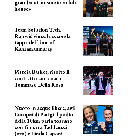
grande: «Consorzio e club
house»
Team Solution Tech,
Rajović vince la seconda
tappa del Tour of
Kahramanmaraş
SUCCESSO IN VOLATA
Pistoia Basket, risolto il
contratto con coach
Tommaso Della Rosa
NUOVA AVVENTURA IN VISTA?
Nuoto in acque libere, agli
Europei di Parigi il podio
della 10km parla toscano
con Ginevra Taddeucci
(oro) e Linda Caponi