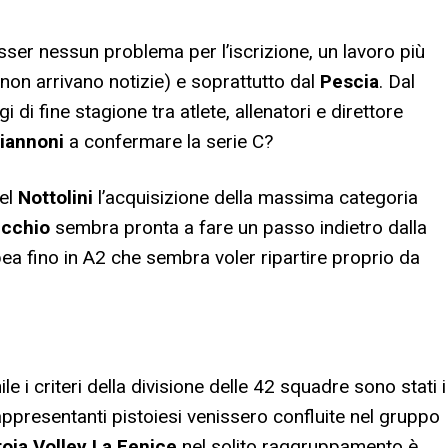
ser nessun problema per l’iscrizione, un lavoro più
non arrivano notizie) e soprattutto dal
Pescia
. Dal
i di fine stagione tra atlete, allenatori e direttore
iannoni
a confermare la serie C?
del
Nottolini
l’acquisizione della massima categoria
cchio
sembra pronta a fare un passo indietro dalla
ea fino in A2 che sembra voler ripartire proprio da
 i criteri della divisione delle 42 squadre sono stati i
appresentanti pistoiesi venissero confluite nel gruppo
toia Volley La Fenice
nel solito raggruppamento è