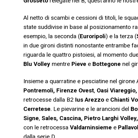
Grosseto
relegate nel B, quest’anno le nostre
Al netto di scambi e cessioni di titoli, le sq
state suddivise in base al posizionamento r
esempio, la seconda (
Euroripoli
) e la terza (
in due gironi distinti nonostante entrambe fac
riguarda le quattro pistoiesi, al momento d
Blu Volley
mentre
Pieve
e
Bottegone
nel gi
Insieme a quarratine e pesciatine nel girone
Pontremoli, Firenze Ovest
,
Oasi Viareggio,
retrocesse dalla B2
Ius Arezzo
e
Chianti Vo
Cerretese
. Le pievarine e le arancioni del
Bo
Signe
,
Sales, Cascina, Pietro Larghi Volley
con le retrocessa
Valdarninsieme
e
Pallavo
dalla serie D.