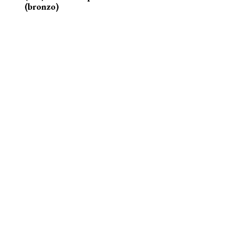
(bronzo)
nelle acque della Senna