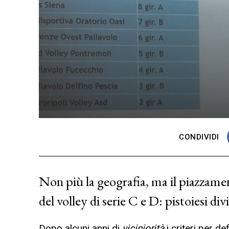
CONDIVIDI
Non più la geografia, ma il piazzamen
del volley di serie C e D: pistoiesi div
Dopo alcuni anni di
viciniorità
i criteri per de