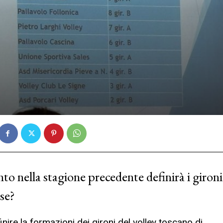
to nella stagione precedente definirà i gironi
ise?
finire la formazioni dei gironi del volley toscano di