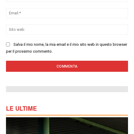
Ema
Sit
we
Salva il mio nome, la mia email e il mio sito web in questo browser
per il prossimo commento.
LE ULTIME