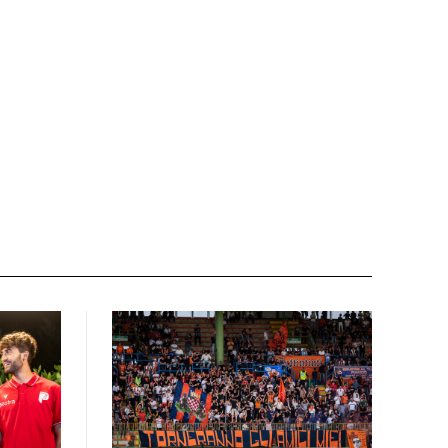
Sito
web: