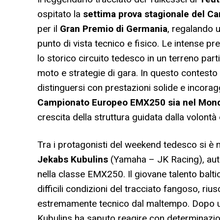
ospitato la
settima prova stagionale del 
per il
Gran Premio di Germania
, regalando 
punto di vista tecnico e fisico. Le intense p
lo storico circuito tedesco in un terreno part
moto e strategie di gara. In questo contesto
distinguersi con prestazioni solide e incorag
Campionato Europeo EMX250 sia nel Mon
crescita della struttura guidata dalla volontà d
Tra i protagonisti del weekend tedesco si è 
Jekabs Kubulins
(Yamaha – JK Racing), auto
nella classe EMX250. Il giovane talento balti
difficili condizioni del tracciato fangoso, ri
estremamente tecnico dal maltempo. Dopo un
Kubulins ha saputo reagire con determinazi