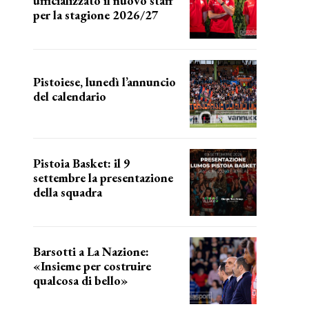
ufficializzato il nuovo staff
per la stagione 2026/27
LA COMPOSIZIONE
Pistoiese, lunedì l’annuncio
del calendario
a breve l'annuncio
Pistoia Basket: il 9
settembre la presentazione
della squadra
Annunciata la data
Barsotti a La Nazione:
«Insieme per costruire
qualcosa di bello»
barsotti sul nuovo dany basket