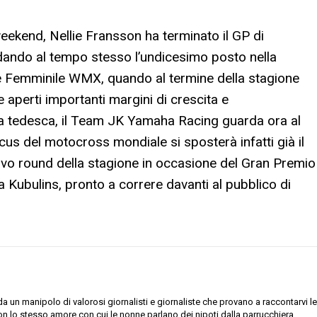
weekend, Nellie Fransson ha terminato il GP di
dando al tempo stesso l’undicesimo posto nella
e Femminile WMX, quando al termine della stagione
aperti importanti margini di crescita e
rta tedesca, il Team JK Yamaha Racing guarda ora al
cus del motocross mondiale si sposterà infatti già il
avo round della stagione in occasione del Gran Premio
a Kubulins, pronto a correre davanti al pubblico di
 un manipolo di valorosi giornalisti e giornaliste che provano a raccontarvi le
on lo stesso amore con cui le nonne parlano dei nipoti dalla parrucchiera.