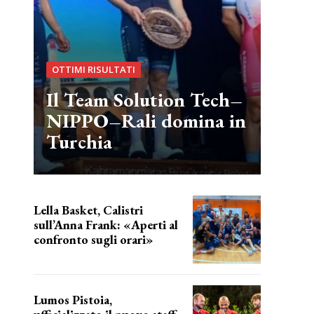
OTTIMI RISULTATI
Il Team Solution Tech–
NIPPO–Rali domina in
Turchia
Lella Basket, Calistri
sull’Anna Frank: «Aperti al
confronto sugli orari»
l'incognita impianti
Lumos Pistoia,