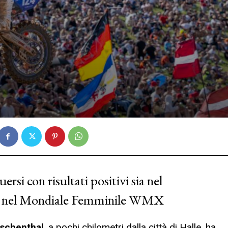
si con risultati positivi sia nel
nel Mondiale Femminile WMX
schenthal
, a pochi chilometri dalla città di Halle, ha