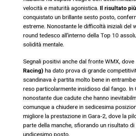
velocità e maturità agonistica.
Il risultato p
conquistato un brillante sesto posto, conferm
estreme. Nonostante le difficoltà iniziali de
round tedesco all’interno della Top 10 asso
solidità mentale.
Segnali positivi anche dal fronte WMX, dove
Racing)
ha dato prova di grande competitività 
scandinava è partita molto bene in entrambe
reso particolarmente insidioso dal fango. In G
nonostante due cadute che hanno inevitabilm
comunque a chiudere in sedicesima posizion
migliore la prestazione in Gara-2, dove la p
parte della manche, sfiorando un risultato d
undicesimo posto.