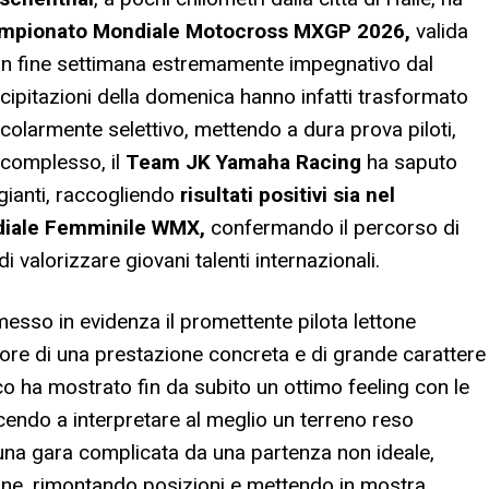
Campionato Mondiale Motocross MXGP 2026,
valida
un fine settimana estremamente impegnativo dal
recipitazioni della domenica hanno infatti trasformato
icolarmente selettivo, mettendo a dura prova piloti,
 complesso, il
Team JK Yamaha Racing
ha saputo
gianti, raccogliendo
risultati positivi sia nel
diale Femminile WMX,
confermando il percorso di
i valorizzare giovani talenti internazionali.
messo in evidenza il promettente pilota lettone
re di una prestazione concreta e di grande carattere
co ha mostrato fin da subito un ottimo feeling con le
uscendo a interpretare al meglio un terreno reso
a gara complicata da una partenza non ideale,
one, rimontando posizioni e mettendo in mostra