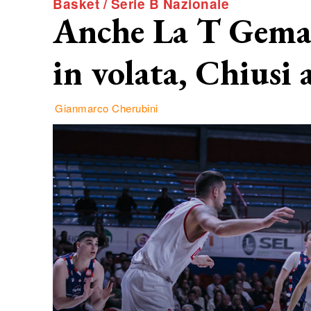
Basket / Serie B Nazionale
Anche La T Gema 
in volata, Chiusi 
Gianmarco Cherubini