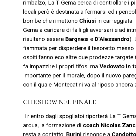
rimbalzo, La T Gema cerca di controllare i pi
locali però è destinata a fermarsi ed i peric
bombe che rimettono
Chiusi
in carreggiata
Gema a caricare di falli gli avversari e ad intr
risultano essere
Bargnesi
e
D’Alessandro
).
fiammata per disperdere il tesoretto messo da 
ospiti fanno eco altre due prodezze targate G
fa impazzire i propri tifosi ma
Vedovato in t
Importante per il morale, dopo il nuovo pare
con il quale Montecatini va al riposo ancora 
CHE SHOW NEL FINALE
Il rientro dagli spogliatoi riporterà La T Ge
ardua, la formazione di
coach Nicolas Zan
resta a contatto.
Burini
risponde a
Candott