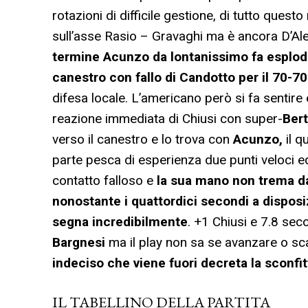
rotazioni di difficile gestione, di tutto que
sull’asse Rasio – Gravaghi ma è ancora D’Ale
termine Acunzo da lontanissimo fa esploder
canestro con fallo di Candotto per il 70-70
difesa locale. L’americano però si fa sentire 
reazione immediata di Chiusi con super-
Ber
verso il canestro e lo trova con
Acunzo,
il q
parte pesca di esperienza due punti veloci e
contatto falloso e
la sua mano non trema da
nonostante i quattordici secondi a disposiz
segna incredibilmente
. +1 Chiusi e 7.8 sec
Bargnesi
ma il play non sa se avanzare o sc
indeciso che viene fuori decreta la sconfitt
IL TABELLINO DELLA PARTITA