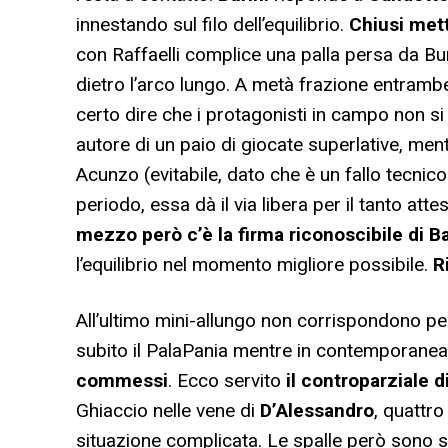
innestando sul filo dell’equilibrio.
Chiusi mett
con Raffaelli complice una palla persa da Bur
dietro l’arco lungo. A metà frazione entrambe
certo dire che i protagonisti in campo non si
autore di un paio di giocate superlative, ment
Acunzo (evitabile, dato che è un fallo tecnico
periodo, essa dà il via libera per il tanto at
mezzo però c’è la firma riconoscibile di B
l’equilibrio nel momento migliore possibile.
R
All’ultimo mini-allungo non corrispondono per
subito il PalaPania mentre in contemporane
commessi
. Ecco servito
il controparziale d
Ghiaccio nelle vene di
D’Alessandro
, quattro
situazione complicata. Le spalle però sono s