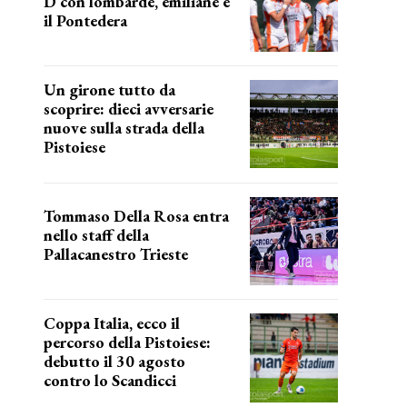
D con lombarde, emiliane e
il Pontedera
ancora il girone d
Un girone tutto da
scoprire: dieci avversarie
nuove sulla strada della
Pistoiese
tra conferme e novità
Tommaso Della Rosa entra
nello staff della
Pallacanestro Trieste
NUOVA AVVENTURA
Coppa Italia, ecco il
percorso della Pistoiese:
debutto il 30 agosto
contro lo Scandicci
prima gara ufficiale