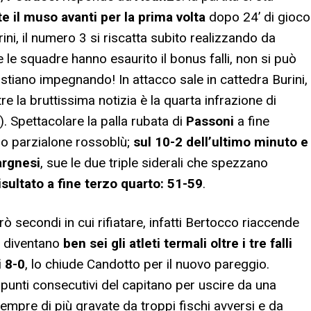
e il muso avanti per la prima volta
dopo 24’ di gioco
ini, il numero 3 si riscatta subito realizzando da
 le squadre hanno esaurito il bonus falli, non si può
 stiano impegnando! In attacco sale in cattedra Burini,
re la bruttissima notizia è la quarta infrazione di
). Spettacolare la palla rubata di
Passoni
a fine
teso parzialone rossoblù;
sul 10-2 dell’ultimo minuto e
argnesi
, sue le due triple siderali che spezzano
isultato a fine terzo quarto: 51-59
.
ò secondi in cui rifiatare, infatti Bertocco riaccende
a diventano
ben sei gli atleti termali oltre i tre falli
i 8-0
, lo chiude Candotto per il nuovo pareggio.
 punti consecutivi del capitano per uscire da una
empre di più gravate da troppi fischi avversi e da