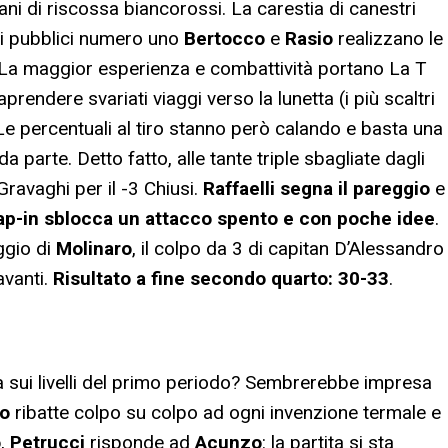
ani di riscossa biancorossi. La carestia di canestri
oli pubblici numero uno
Bertocco
e
Rasio
realizzano le
. La maggior esperienza e combattività portano La T
aprendere svariati viaggi verso la lunetta (i più scaltri
 Le percentuali al tiro stanno però calando e basta una
parte. Detto fatto, alle tante triple sbagliate dagli
ravaghi per il -3 Chiusi.
Raffaelli segna il pareggio
e
ap-in sblocca un attacco spento e con poche idee
.
ggio di
Molinaro
, il colpo da 3 di capitan D’Alessandro
avanti.
Risultato a fine secondo quarto: 30-33
.
ma sui livelli del primo periodo? Sembrerebbe impresa
co
ribatte colpo su colpo ad ogni invenzione termale e
o
,
Petrucci
risponde ad
Acunzo
: la partita si sta