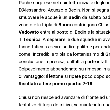
Poche sorprese nel quintetto iniziale degli os
D’Alessandro, Acunzo e Bedin. Non si segna d
smuovere le acque è un
Bedin
da subito padr
veneto e la tripla di
Burini
costringono Chiusi
Vedovato
entra al posto di Bedin e la situa
T Tecnica
. A separare le due squadre in avvi
fanno fatica a creare un tiro pulito e per an
come l’incredibile tripla da lontanissimo di
Gr
conclusione imprecisa, dall’altra parte infatti
Colpevolmente abbandonato su rimessa in a
di vantaggio; il lettone si ripete poco dopo 
Risultato a fine primo quarto: 7-18
.
Chiusi non riesce ad avanzare di fronte ad u
tentativo di fuga definitivo, va mantenuto qu