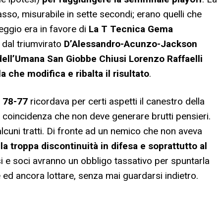
asso, misurabile in sette secondi; erano quelli che
eggio era in favore di
La T Tecnica Gema
 dal triumvirato
D’Alessandro-Acunzo-Jackson
 dell’Umana San Giobbe Chiusi Lorenzo Raffaelli
pla che modifica e ribalta il risultato
.
r
78-77
ricordava per certi aspetti il canestro della
tra coincidenza che non deve generare brutti pensieri.
lcuni tratti. Di fronte ad un nemico che non aveva
,
la troppa discontinuità in difesa e soprattutto al
si e soci avranno un obbligo tassativo per spuntarla
re ed ancora lottare, senza mai guardarsi indietro.