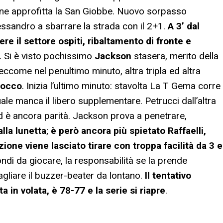
sto ne approfitta la San Giobbe. Nuovo sorpasso
ssandro a sbarrare la strada con il 2+1.
A 3’ dal
e il settore ospiti, ribaltamento di fronte e
. Si è visto pochissimo
Jackson
stasera, merito della
eccome nel penultimo minuto, altra tripla ed altra
tocco
. Inizia l’ultimo minuto: stavolta La T Gema corre
uale manca il libero supplementare. Petrucci dall’altra
d è ancora parità. Jackson prova a penetrare,
lla lunetta
;
è però ancora più spietato Raffaelli,
ione viene lasciato tirare con troppa facilità da 3 e
ondi da giocare, la responsabilità se la prende
agliare il buzzer-beater da lontano.
Il tentativo
a in volata, è 78-77 e la serie si riapre
.