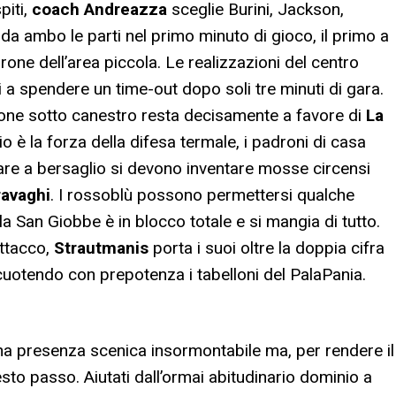
piti,
coach Andreazza
sceglie Burini, Jackson,
a ambo le parti nel primo minuto di gioco, il primo a
one dell’area piccola. Le realizzazioni del centro
 a spendere un time-out dopo soli tre minuti di gara.
zione sotto canestro resta decisamente a favore di
La
o è la forza della difesa termale, i padroni di casa
dare a bersaglio si devono inventare mosse circensi
avaghi
. I rossoblù possono permettersi qualche
 la San Giobbe è in blocco totale e si mangia di tutto.
ttacco,
Strautmanis
porta i suoi oltre la doppia cifra
scuotendo con prepotenza i tabelloni del PalaPania.
na presenza scenica insormontabile ma, per rendere il
esto passo. Aiutati dall’ormai abitudinario dominio a