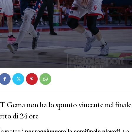
 T Gema non ha lo spunto vincente nel finale
detto di 24 ore
le ipotesi)
per raggiungere la semifinale playoff
. La